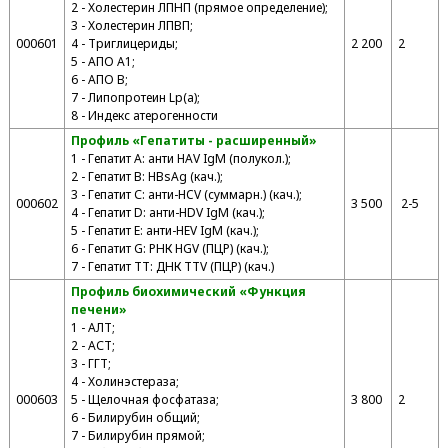
2 - Холестерин ЛПНП (прямое определение);
3 - Холестерин ЛПВП;
000601
4 - Триглицериды;
2 200
2
5 - АПО А1;
6 - АПО В;
7 - Липопротеин Lp(a);
8 - Индекс атерогенности
Профиль «Гепатиты - расширенный»
1 - Гепатит А: анти HAV IgM (полукол.);
2 - Гепатит В: HBsAg (кач.);
3 - Гепатит С: анти-HCV (суммарн.) (кач.);
000602
3 500
2-5
4 - Гепатит D: анти-HDV IgM (кач.);
5 - Гепатит E: анти-HEV IgM (кач.);
6 - Гепатит G: РНК HGV (ПЦР) (кач.);
7 - Гепатит TT: ДНК TTV (ПЦР) (кач.)
Профиль биохимический «Функция
печени»
1 - АЛТ;
2 - АСТ;
3 - ГГТ;
4 - Холинэстераза;
000603
5 - Щелочная фосфатаза;
3 800
2
6 - Билирубин общий;
7 - Билирубин прямой;