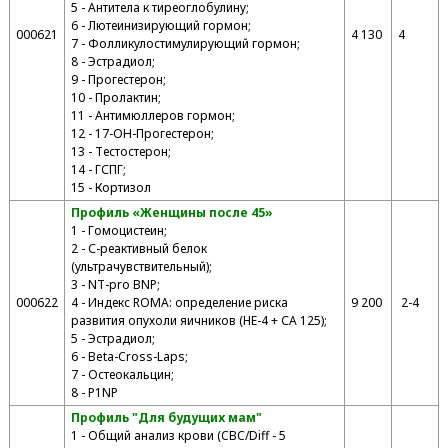
5 - Антитела к тиреоглобулину;
6 - Лютеинизирующий гормон;
000621
4 130
4
7 - Фолликулостимулирующий гормон;
8 - Эстрадиол;
9 - Прогестерон;
10 - Пролактин;
11 - Антимюллеров гормон;
12 - 17-ОН-Прогестерон;
13 - Тестостерон;
14 - ГСПГ;
15 - Кортизол
Профиль «Женщины после 45»
1 - Гомоцистеин;
2 - С-реактивный белок
(ультрачувствительный);
3 - NT-pro BNP;
000622
4 - Индекс ROMA: определение риска
9 200
2-4
развития опухоли яичников (HE-4 + СА 125);
5 - Эстрадиол;
6 - Beta-Cross-Laps;
7 - Остеокальцин;
8 - P1NP
Профиль "Для будущих мам"
1 - Общий анализ крови (CBC/Diff - 5