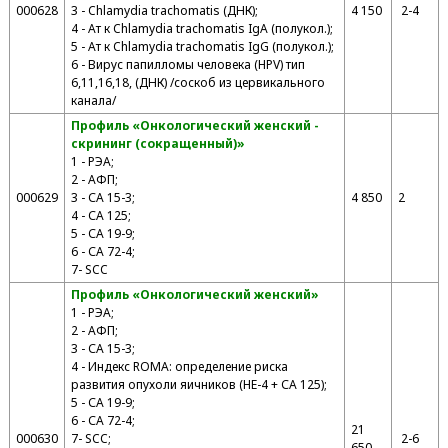
000628
3 - Chlamydia trachomatis (ДНК);
4 150
2-4
4 - Ат к Chlamydia trachomatis IgA (полукол.);
5 - Ат к Chlamydia trachomatis IgG (полукол.);
6 - Вирус папилломы человека (HPV) тип
6,11,16,18, (ДНК) /соскоб из цервикального
канала/
Профиль «Онкологический женский -
скрининг (сокращенный)»
1 - РЭА;
2 - АФП;
000629
3 - СА 15-3;
4 850
2
4 - СА 125;
5 - СА 19-9;
6 - СА 72-4;
7- SCC
Профиль «Онкологический женский»
1 - РЭА;
2 - АФП;
3 - СА 15-3;
4 - Индекс ROMA: определение риска
развития опухоли яичников (HE-4 + СА 125);
5 - СА 19-9;
6 - СА 72-4;
21
000630
7- SCC;
2-6
650