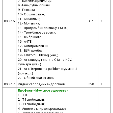
7 - Калий/Натрий/Хлор;
8 - Билирубин общий;
9 - Глюкоза;
10 - Общий белок;
11 - Креатинин;
000616
4 750
2
12 - Мочевина;
13 - Протромбин по Квику + МНО;
14 - Тромбиновое время;
15 - Фибриноген;
16 - АЧТВ;
17 - Антитромбин III;
18 - ВИЧ-комбо;
19 - Гепатит В: HВsAg (кач.);
20 - Ат к вирусу гепатита С (анти-HCV,
суммарн.) (кач.);
21 - Ат к Treponema pallidum (суммарн.)
(полукол.);
22 - Общий анализ мочи
000617
Индекс свободных андрогенов
850
2
Профиль «Мужское здоровье»
1 - ТТГ;
2 - T4 свободный;
3 - T3 свободный;
4 - Антитела к тиреопероксидазе;