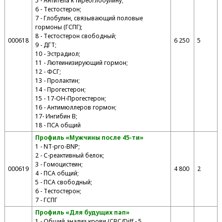
5 - Антитела к тиреоглобулину;
6 - Тестостерон;
7 - Глобулин, связывающий половые
гормоны (ГСПГ);
8 - Тестостерон свободный;
000618
6 250
5
9 - ДГТ;
10 - Эстрадиол;
11 - Лютеинизирующий гормон;
12 - ФСГ;
13 - Пролактин;
14 - Прогестерон;
15 - 17-ОН-Прогестерон;
16 - Антимюллеров гормон;
17- Ингибин В;
18 - ПСА общий
Профиль «Мужчины после 45-ти»
1 - NT-pro-BNP;
2 - С-реактивный белок;
3 - Гомоцистеин;
000619
4 800
2
4 - ПСА общий;
5 - ПСА свободный;
6 - Тестостерон;
7 - ГСПГ
Профиль «Для будущих пап»
1 - Общий анализ крови (CBC/Diff - 5