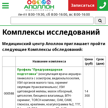
Записаться
пн-пт 8:00-19:30, сб 8:00-16:00, вс 8:00-16:00
Комплексы исследований
Медицинский центр Аполлон приглашает пройти
следующие Комплексы обследований:
Цена
Срок
Название комплекса
(руб)
(дни)
Профиль "Предгравидарная
подготовка"
(консультация врача акушера-
гинеколога с осмотром, видеокльпоскопия,
УЗИ органов малого таза, скрининг
овуляции /трансвагинально/, УЗИ
щитовидной железы, мазок обзорный,
14
000588
цитология, биоценоз влагалища, ВПЧ-
300
скрининг, TORCH-комплекс, ОАК, ОАМ,
глюкоза, креатинин, коагулограмма №2, ТТГ,