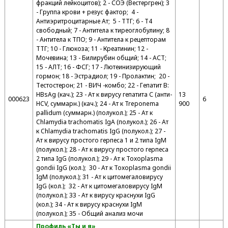
фракций лейкоцитов); 2 - СОЭ (Вестергрен); 3
- Группа крови + резус фактор; 4 -
Антиэритроцитарные Ат; 5 - ТТГ; 6 - Т4
свободный; 7 - Антитела к тиреоглобулину; 8
- Антитела к ТПО; 9 - Антитела к рецепторам
ТТГ; 10 - Глюкоза; 11 - Креатинин; 12 -
Мочевина; 13 - Билирубин общий; 14 - АСТ;
15 - АЛТ; 16 - ФСГ; 17 - Лютеинизирующий
гормон; 18 - Эстрадиол; 19 - Пролактин; 20 -
Тестостерон; 21 - ВИЧ -комбо; 22 - Гепатит В:
HВsAg (кач.); 23 - Ат к вирусу гепатита С (анти-
13
000623
6
HCV, суммарн.) (кач.); 24 - Ат к Treponema
900
pallidum (суммарн.) (полукол.); 25 - Ат к
Chlamydia trachomatis IgA (полукол.); 26 - Ат
к Chlamydia trachomatis IgG (полукол.); 27 -
Ат к вирусу простого герпеса 1 и 2 типа IgМ
(полукол.); 28 - Ат к вирусу простого герпеса
2 типа IgG (полукол.); 29 - Ат к Toxoplasma
gondii IgG (кол.); 30 - Ат к Toxoplasma gondii
IgM (полукол.); 31 - Ат к цитомегаловирусу
IgG (кол.); 32 - Ат к цитомегаловирусу IgM
(полукол.); 33 - Ат к вирусу краснухи IgG
(кол.); 34 - Ат к вирусу краснухи IgM
(полукол.); 35 - Общий анализ мочи
Профиль «Ты и я»