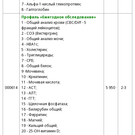
7 - Альфа-1-кислый гликопротеин;
8 - Гаптоглобин
Профиль «Ежегодное обследование»
1 - Общий анализ крови (CBC/Diff - 5
фракций лейкоцитов);
2 - СОЭ (Вестергрен);
3 - Общий анализ мочи;
4 - HBA1c;
5 - Холестерин;
6 - Триглицериды;
7 - СРБ;
8 - Общий белок;
9 -Мочевина;
10 - Креатинин;
11 - Мочевая кислота;
000614
12 - АСТ;
5 950
2-3
13 - АЛТ;
14 - ГГТ;
15 - Щелочная фосфатаза;
16 - Билирубин общий;
17 - Ферритин;
18 - Магний;
19 - Кальций общий;
20 - 25-ОН-витамин D;