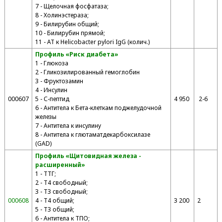
7 - Щелочная фосфатаза;
8 - Холинэстераза;
9 - Билирубин общий;
10 - Билирубин прямой;
11 - АТ к Helicobacter pylori IgG (колич.)
Профиль «Риск диабета»
1 - Глюкоза
2 - Гликозилированный гемоглобин
3 - Фруктозамин
4 - Инсулин
000607
5 - С-пептид
4 950
2-6
6 - Антитела к Бета-клеткам поджелудочной
железы
7 - Антитела к инсулину
8 - Антитела к глютаматдекарбоксилазе
(GAD)
Профиль «Щитовидная железа -
расширенный»
1 - ТТГ;
2 - Т4 свободный;
3 - Т3 свободный;
000608
4 - Т4 общий;
3 200
2
5 - Т3 общий;
6 - Антитела к ТПО;