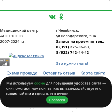
Медицинский центр
г.Челябинск,
«АПОЛЛОН»
ул.Володарского, 50А
2007-2024 г.г.
Запись на прием по тел.:
8 (351) 225-36-63
,
8 (922) 742-44-42
Это нужно знать!
Схема проезда
Оставить отзыв
Карта сайта
Партнеры
Мы используем
cookie
для повышения удобства сайта —
они помогают нам понять, как вы взаимодействуете с
Лицензия № ЛО-74-01-003806, от 14.10.2016, выдана Министерством
здравоохранения Челябинской области
нашим сайтом и сделать его лучше.
Согласен
ВОЗМОЖНЫ ПРОТИВОПОКАЗАНИЯ.
НЕОБХОДИМА КОНСУЛЬТАЦИЯ ВРАЧА!