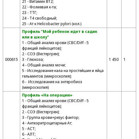
21 - Витамин В12;
22 - Фолиевая к-та;
23 - ТТГ;
24 - Т4 свободный;
25 - Ат к Helicobacter pylori (кол.)
Профиль "Мой ребенок идет в садик
или в школу"
1 - Общий анализ крови (CBC/Diff - 5
фракций лейкоцитов);
2 - СОЭ (Вестергрен);
000615
3 - Глюкоза;
1 450
1
4 - Общий анализ мочи;
5 - Исследование кала на простейшие и яйца
гельминтов (микроскопия);
6 - Исследование на энтеробиоз
(микроскопия)
Профиль «На операцию»
1 - Общий анализ крови (CBC/Diff - 5
фракций лейкоцитов);
2 - СОЭ (Вестергрен);
3 - Группа крови+резус фактор;
4 - Антиэритроцитарные Ат;
5 - АСТ;
6 - АЛТ;