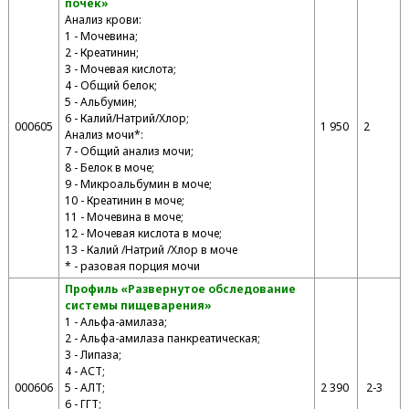
почек»
Анализ крови:
1 - Мочевина;
2 - Креатинин;
3 - Мочевая кислота;
4 - Общий белок;
5 - Альбумин;
6 - Калий/Натрий/Хлор;
000605
1 950
2
Анализ мочи*:
7 - Общий анализ мочи;
8 - Белок в моче;
9 - Микроальбумин в моче;
10 - Креатинин в моче;
11 - Мочевина в моче;
12 - Мочевая кислота в моче;
13 - Калий /Натрий /Хлор в моче
* - разовая порция мочи
Профиль «Развернутое обследование
системы пищеварения»
1 - Альфа-амилаза;
2 - Альфа-амилаза панкреатическая;
3 - Липаза;
4 - АСТ;
000606
5 - АЛТ;
2 390
2-3
6 - ГГТ;