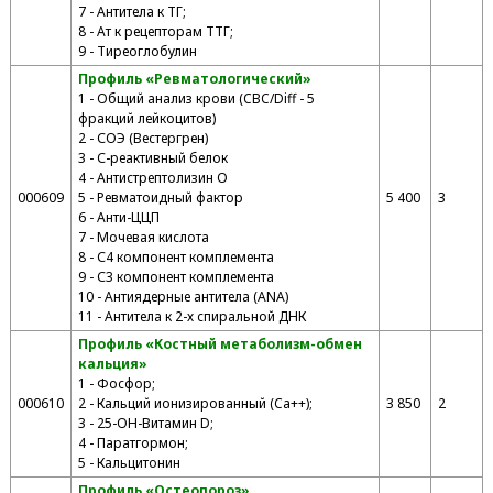
7 - Антитела к ТГ;
8 - Ат к рецепторам ТТГ;
9 - Тиреоглобулин
Профиль «Ревматологический»
1 - Общий анализ крови (CBC/Diff - 5
фракций лейкоцитов)
2 - СОЭ (Вестергрен)
3 - С-реактивный белок
4 - Антистрептолизин О
000609
5 - Ревматоидный фактор
5 400
3
6 - Анти-ЦЦП
7 - Мочевая кислота
8 - С4 компонент комплемента
9 - С3 компонент комплемента
10 - Антиядерные антитела (ANA)
11 - Антитела к 2-х спиральной ДНК
Профиль «Костный метаболизм-обмен
кальция»
1 - Фосфор;
000610
2 - Кальций ионизированный (Ca++);
3 850
2
3 - 25-ОН-Витамин D;
4 - Паратгормон;
5 - Кальцитонин
Профиль «Остеопороз»