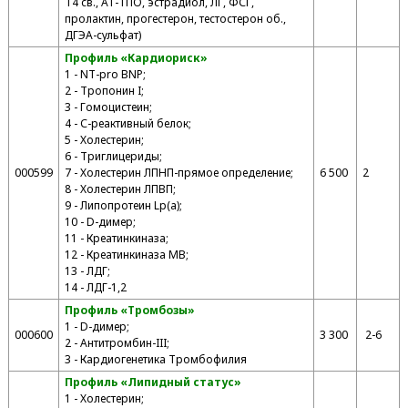
Т4 св., АТ-ТПО, эстрадиол, ЛГ, ФСГ,
пролактин, прогестерон, тестостерон об.,
ДГЭА-сульфат)
Профиль «Кардиориск»
1 - NT-pro BNP;
2 - Тропонин I;
3 - Гомоцистеин;
4 - С-реактивный белок;
5 - Холестерин;
6 - Триглицериды;
000599
7 - Холестерин ЛПНП-прямое определение;
6 500
2
8 - Холестерин ЛПВП;
9 - Липопротеин Lp(a);
10 - D-димер;
11 - Креатинкиназа;
12 - Креатинкиназа МВ;
13 - ЛДГ;
14 - ЛДГ-1,2
Профиль «Тромбозы»
1 - D-димер;
000600
3 300
2-6
2 - Антитромбин-III;
3 - Кардиогенетика Тромбофилия
П
рофиль «Липидный статус»
1 - Холестерин;