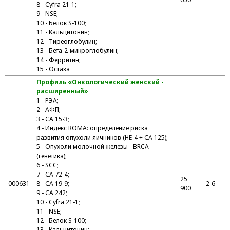
8 - Cyfra 21-1;
9 - NSE;
10 - Белок S-100;
11 - Кальцитонин;
12 - Тиреоглобулин;
13 - Бета-2-микроглобулин;
14 - Ферритин;
15 - Остаза
Профиль «Онкологический женский -
расширенный»
1 - РЭА;
2 - АФП;
3 - СА 15-3;
4 - Индекс ROMA: определение риска
развития опухоли яичников (HE-4 + СА 125);
5 - Опухоли молочной железы - BRCA
(генетика);
6 - SCC;
7 - СА 72-4;
25
000631
8 - СА 19-9;
2-6
900
9 - СА 242;
10 - Cyfra 21-1;
11 - NSE;
12 - Белок S-100;
13 - Кальцитонин;