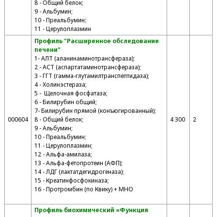
8 - Общий белок;
9 - Альбумин;
10 - Преальбумин;
11 - Церулоплазмин
Профиль "Расширенное обследование
печени"
1- АЛТ (аланинаминотрансфераза);
2 - АСТ (аспартатаминотрансфераза);
3 - ГГТ (гамма-глутамилтранспептидаза);
4 - Холинэстераза;
5 - Щелочная фосфатаза;
6 - Билирубин общий;
7- Билирубин прямой (конъюгированный);
000604
8 - Общий белок;
4 300
2
9 - Альбумин;
10 - Преальбумин;
11 - Церулоплазмин;
12 - Альфа-амилаза;
13 - Альфа-фетопротеин (АФП);
14 - ЛДГ (лактатдегидрогеназа);
15 - Креатинфосфокиназа;
16 - Протромбин (по Квику) + МНО
Профиль биохимический «Функция