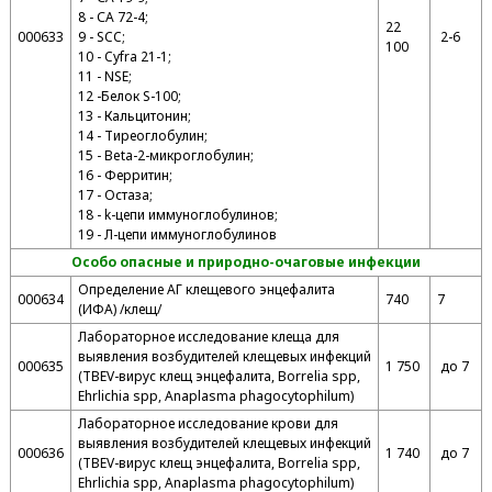
8 - СА 72-4;
22
000633
9 - SCC;
2-6
100
10 - Cyfra 21-1;
11 - NSE;
12 -Белок S-100;
13 - Кальцитонин;
14 - Тиреоглобулин;
15 - Beta-2-микроглобулин;
16 - Ферритин;
17 - Остаза;
18 - k-цепи иммуноглобулинов;
19 - Л-цепи иммуноглобулинов
Особо опасные и природно-очаговые инфекции
Определение АГ клещевого энцефалита
000634
740
7
(ИФА) /клещ/
Лабораторное исследование клеща для
выявления возбудителей клещевых инфекций
000635
1 750
до 7
(TBEV-вирус клещ энцефалита, Borrelia spp,
Ehrlichia spp, Anaplasma phagocytophilum)
Лабораторное исследование крови для
выявления возбудителей клещевых инфекций
000636
1 740
до 7
(TBEV-вирус клещ энцефалита, Borrelia spp,
Ehrlichia spp, Anaplasma phagocytophilum)