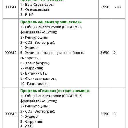
1 - Beta-Cross-Laps;
000611
2 950
2-11
2 - Остеокальцин;
3 - P1NP
Профиль «Анемия хроническая»
1 - Общий анализ крови (CBC/Diff - 5
фракций лейкоцитов);
2 - Ретикулоциты;
3 - СОЭ (Вестергрен);
4 - Железо;
000612
5 - Железосвязывающая способность
3 650
2
сыворотки;
6 - Трансферрин;
7 - Ферритин;
8 - Витамин В12;
9 - Фолиевая кислота;
10 - Гаптоглобин
Профиль «Гемолиз (острая анемия)»
1 - Общий анализ крови (CBC/Diff - 5
фракций лейкоцитов);
2 - Ретикулоциты;
3 - СОЭ (Вестергрен);
000613
2 750
3
4 - Железо;
5 - Ферритин;
6 - СРБ;