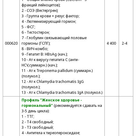
фракций лейкоцитов);
2 - СОЭ (Вестергрен);
3 - Группа крови + резус фактор;
4 - Лютеинизирующий гормон;
5 - ФСГ;
6 - Тестостерон;
7 - Глобулин связывающий половые
000620
гормоны (ГСПГ);
4 400
2-4
8 - ВИЧ-комбо;
9 - Гепатит В: HВsAg (кач.);
10 - Ат к вирусу гепатита С (анти-
HCV,суммарн.) (кач.);
11 - Ат к Treponema pallidum (суммарн.)
(полукол.);
12 - Ат к Chlamydia trachomatis IgG
(полукол.);
13 - Ат к Chlamydia trachomatis IgA (полукол.)
Профиль "Женское здоровье -
гормональный"
(рекомендуется сдавать на
3-5 день цикла):
1 - ТТГ;
2 - T4 свободный;
3 - T3 свободный;
4 - Антитела к тиреопероксидазе;