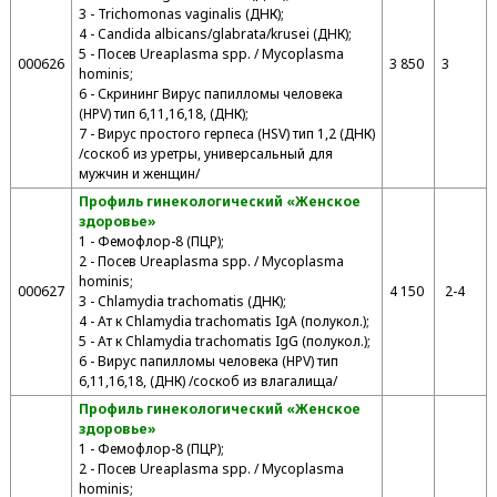
3 - Trichomonas vaginalis (ДНК);
4 - Candida albicans/glabrata/krusei (ДНК);
5 - Посев Ureaplasma spp. / Mycoplasma
000626
3 850
3
hominis;
6 - Скрининг Вирус папилломы человека
(HPV) тип 6,11,16,18, (ДНК);
7 - Вирус простого герпеса (HSV) тип 1,2 (ДНК)
/соскоб из уретры, универсальный для
мужчин и женщин/
Профиль гинекологический «Женское
здоровье»
1 - Фемофлор-8 (ПЦР);
2 - Посев Ureaplasma spp. / Mycoplasma
hominis;
000627
4 150
2-4
3 - Chlamydia trachomatis (ДНК);
4 - Ат к Chlamydia trachomatis IgA (полукол.);
5 - Ат к Chlamydia trachomatis IgG (полукол.);
6 - Вирус папилломы человека (HPV) тип
6,11,16,18, (ДНК) /соскоб из влагалища/
Профиль гинекологический «Женское
здоровье»
1 - Фемофлор-8 (ПЦР);
2 - Посев Ureaplasma spp. / Mycoplasma
hominis;