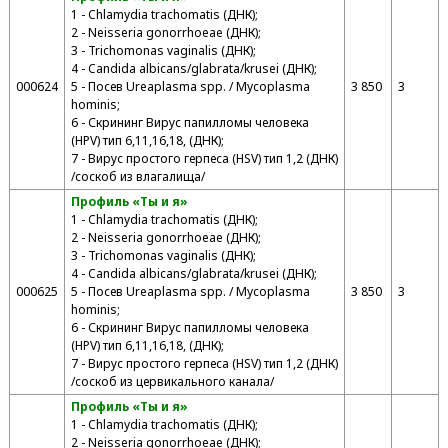
1 - Chlamydia trachomatis (ДНК);
2 - Neisseria gonorrhoeae (ДНК);
3 - Trichomonas vaginalis (ДНК);
4 - Candida albicans/glabrata/krusei (ДНК);
000624
5 - Посев Ureaplasma spp. / Mycoplasma
3 850
3
hominis;
6 - Скрининг Вирус папилломы человека
(HPV) тип 6,11,16,18, (ДНК);
7 - Вирус простого герпеса (HSV) тип 1,2 (ДНК)
/соскоб из влагалища/
Профиль «Ты и я»
1 - Chlamydia trachomatis (ДНК);
2 - Neisseria gonorrhoeae (ДНК);
3 - Trichomonas vaginalis (ДНК);
4 - Candida albicans/glabrata/krusei (ДНК);
000625
5 - Посев Ureaplasma spp. / Mycoplasma
3 850
3
hominis;
6 - Скрининг Вирус папилломы человека
(HPV) тип 6,11,16,18, (ДНК);
7 - Вирус простого герпеса (HSV) тип 1,2 (ДНК)
/соскоб из цервикального канала/
Профиль «Ты и я»
1 - Chlamydia trachomatis (ДНК);
2 - Neisseria gonorrhoeae (ДНК);