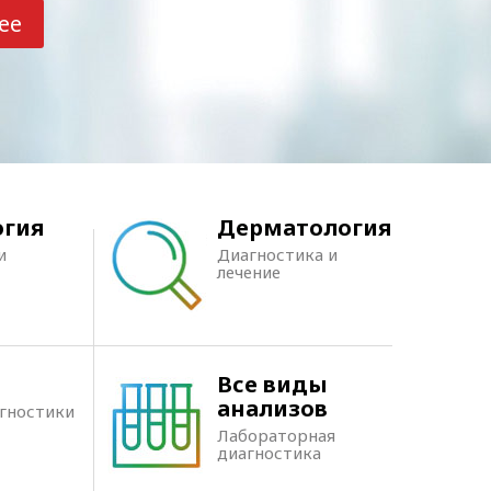
ее
огия
Дерматология
и
Диагностика и
лечение
Все виды
анализов
агностики
Лабораторная
диагностика