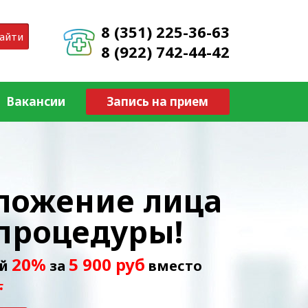
8 (351) 225-36-63
айти
8 (922) 742-44-42
Вакансии
Запись на прием
ложение лица
 процедуры!
20%
5 900 руб
ой
за
вместо
.