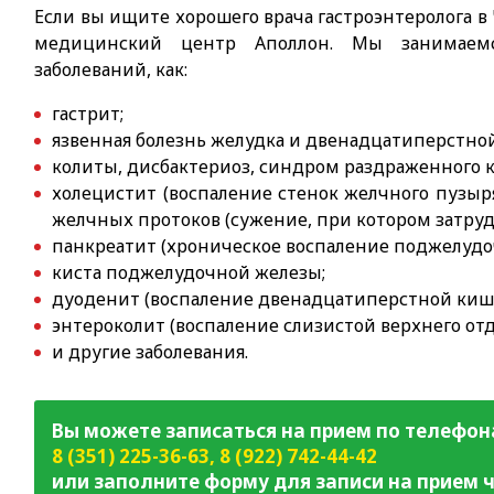
Если вы ищите хорошего врача гастроэнтеролога в
медицинский центр Аполлон. Мы занимаем
заболеваний, как:
гастрит;
язвенная болезнь желудка и двенадцатиперстно
колиты, дисбактериоз, синдром раздраженного к
холецистит (воспаление стенок желчного пузыр
желчных протоков (сужение, при котором затруд
панкреатит (хроническое воспаление поджелудо
киста поджелудочной железы;
дуоденит (воспаление двенадцатиперстной киш
энтероколит (воспаление слизистой верхнего от
и другие заболевания.
Вы можете записаться на прием по телефон
8 (351) 225-36-63
,
8 (922) 742-44-42
или заполните форму для записи на прием ч