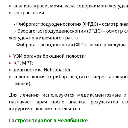
анализы крови, мочи, кала, содержимого желудк
гастроскопия:
- Фиброгастродуоденоскопия (ФГДС) - осмотр же
- Эзофагогастродуоденоскопия (ЭГДС) - осмотр с
желудочно-кишечного тракта;
- Фиброгастроэндоскопия (ФГС) - осмотр желудка и
УЗИ органов брюшной полости;
КТ, МРТ;
диагностика Helicobacter;
колоноскопия (прибор вводится через анально
кишки).
Для лечения используются медикаментозные и
назначает врач после анализа результатов в
хирургическое вмешательство.
Гастроэнтеролог в Челябинске