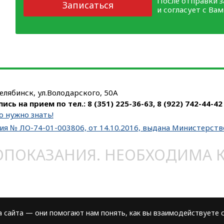
После отправки 
Записаться
и согласует с Ва
Челябинск, ул.Володарского, 50А
пись на прием по тел.:
8 (351) 225-36-63
,
8 (922) 742-44-42
о нужно знать!
ия № ЛО-74-01-003806, от 14.10.2016, выдана Министерст
ОКАЗАНИЯ. НЕОБХОДИМА КО
сайта — они помогают нам понять, как вы взаимодействуете с