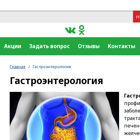
Н
Акции
Задать вопрос
Отзывы
Контакты
Главная
/
Гастроэнтерология
Гастроэнтерология
Гастр
профи
забол
тракт
печ
желче