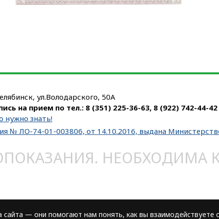
Челябинск, ул.Володарского, 50А
пись на прием по тел.:
8 (351) 225-36-63
,
8 (922) 742-44-42
о нужно знать!
ия № ЛО-74-01-003806, от 14.10.2016, выдана Министерст
ОКАЗАНИЯ. НЕОБХОДИМА КО
сайта — они помогают нам понять, как вы взаимодействуете с