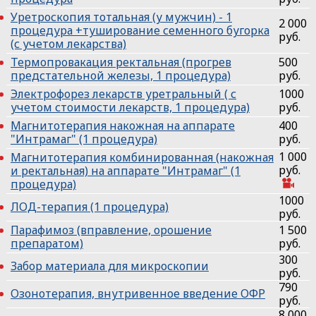
Уретроскопия тотальная (у мужчин) - 1
2 000
процедура +туширование семенного бугорка
руб.
(с учетом лекарства)
Термопровакация ректальная (прогрев
500
предстательной железы, 1 процедура)
руб.
Электрофорез лекарств уретральный ( с
1000
учетом стоимости лекарств, 1 процедура)
руб.
Магнитотерапия накожная на аппарате
400
"Интрамаг" (1 процедура)
руб.
1 000
Магнитотерапия комбинированная (накожная
руб.
и ректальная) на аппарате "Интрамаг" (1
процедура)
1000
ЛОД-терапия (1 процедура)
руб.
Парафимоз (вправление, орошение
1 500
препаратом)
руб.
300
Забор материала для микроскопии
руб.
790
Озонотерапия, внутривенное введение ОФР
руб.
8 000