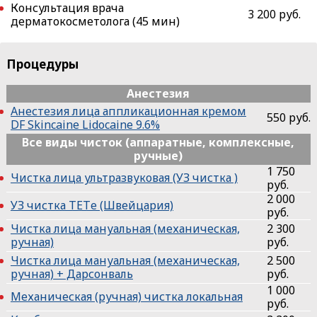
Консультация врача
3 200 руб.
дерматокосметолога (45 мин)
Процедуры
Анестезия
Анестезия лица аппликационная кремом
550 руб.
DF Skincaine Lidocaine 9.6%
Все виды чисток (аппаратные, комплексные,
ручные)
1 750
Чистка лица ультразвуковая (УЗ чистка )
руб.
2 000
УЗ чистка ТЕТe (Швейцария)
руб.
Чистка лица мануальная (механическая,
2 300
ручная)
руб.
Чистка лица мануальная (механическая,
2 500
ручная) + Дарсонваль
руб.
1 000
Механическая (ручная) чистка локальная
руб.