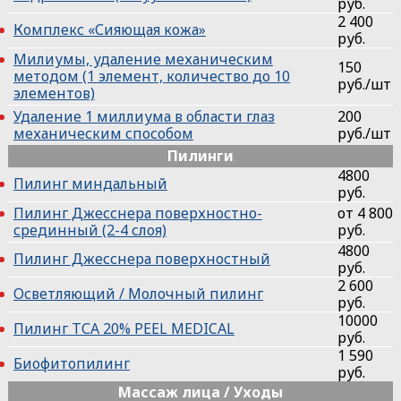
руб.
2 400
Комплекс «Сияющая кожа»
руб.
Милиумы, удаление механическим
150
методом (1 элемент, количество до 10
руб./шт
элементов)
Удаление 1 миллиума в области глаз
200
механическим способом
руб./шт
Пилинги
4800
Пилинг миндальный
руб.
Пилинг Джесснера поверхностно-
от 4 800
срединный (2-4 слоя)
руб.
4800
Пилинг Джесснера поверхностный
руб.
2 600
Осветляющий / Молочный пилинг
руб.
10000
Пилинг ТСА 20% PEEL MEDICAL
руб.
1 590
Биофитопилинг
руб.
Массаж лица / Уходы