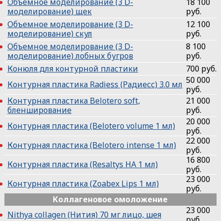
Объемное моделирование (3 D-
18 100
моделирование) щек
руб.
Объемное моделирование (3 D-
12 100
моделирование) скул
руб.
Объемное моделирование (3 D-
8 100
моделирование) лобных бугров
руб.
Конюля для контурной пластики
700 руб.
50 000
Контурная пластика Radiess (Радиесс) 3.0 мл
руб.
Контурная пластика Belotero soft,
21 000
бленширование
руб.
20 000
Контурная пластика (Belotero volume 1 мл)
руб.
22 000
Контурная пластика (Belotero intense 1 мл)
руб.
16 800
Контурная пластика (Resaltys НА 1 мл)
руб.
23 000
Контурная пластика (Zoabex Lips 1 мл)
руб.
Коллагеновое омоложение
23 000
Nithya collagen (Нития) 70 мг лицо, шея
руб.