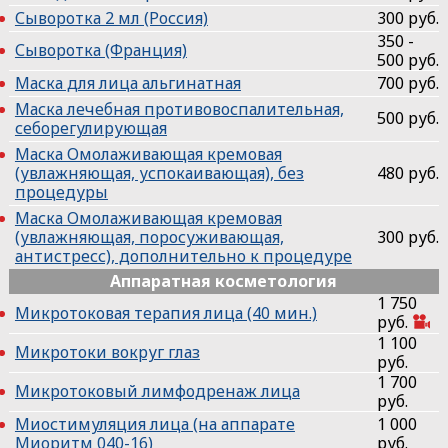
Сыворотка 2 мл (Россия)
300 руб.
350 -
Сыворотка (Франция)
500 руб.
Маска для лица альгинатная
700 руб.
Маска лечебная противовоспалительная,
500 руб.
себорегулирующая
Маска Омолаживающая кремовая
(увлажняющая, успокаивающая), без
480 руб.
процедуры
Маска Омолаживающая кремовая
(увлажняющая, поросуживающая,
300 руб.
антистресс), дополнительно к процедуре
Аппаратная косметология
1 750
Микротоковая терапия лица (40 мин.)
руб.
1 100
Микротоки вокруг глаз
руб.
1 700
Микротоковый лимфодренаж лица
руб.
Миостимуляция лица (на аппарате
1 000
Миоритм 040-16)
руб.