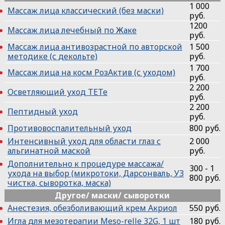
1 000
Массаж лица классический (без маски)
руб.
1200
Массаж лица лечебный по Жаке
руб.
Массаж лица антивозрастной по авторской
1 500
методике (с декольте)
руб.
1 700
Массаж лица на косм РозАктив (с уходом)
руб.
2 200
Осветляющий уход ТЕТе
руб.
2 200
Пептидный уход
руб.
Противовоспалительный уход
800 руб.
Интенсивный уход для области глаз с
2 000
альгинатной маской
руб.
Дополнительно к процедуре массажа/
300 - 1
ухода на выбор (микротоки, Дарсонваль, УЗ
800 руб.
чистка, сыворотка, маска)
Другое/ маски/ сыворотки
Анестезия, обезболивающий крем Акриол
550 руб.
Игла для мезотерапии Meso-relle 32G, 1 шт
180 руб.