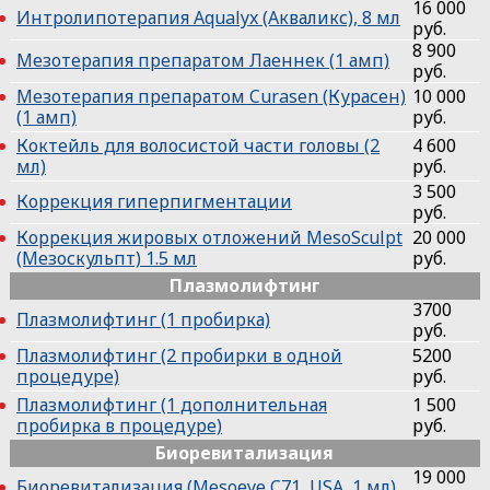
16 000
Интролипотерапия Aqualyx (Акваликс), 8 мл
руб.
8 900
Мезотерапия препаратом Лаеннек (1 амп)
руб.
Мезотерапия препаратом Curasen (Курасен)
10 000
(1 амп)
руб.
Коктейль для волосистой части головы (2
4 600
мл)
руб.
3 500
Коррекция гиперпигментации
руб.
Коррекция жировых отложений MesoSculpt
20 000
(Мезоскульпт) 1.5 мл
руб.
Плазмолифтинг
3700
Плазмолифтинг (1 пробирка)
руб.
Плазмолифтинг (2 пробирки в одной
5200
процедуре)
руб.
Плазмолифтинг (1 дополнительная
1 500
пробирка в процедуре)
руб.
Биоревитализация
19 000
Биоревитализация (Mesoeye C71, USA, 1 мл)