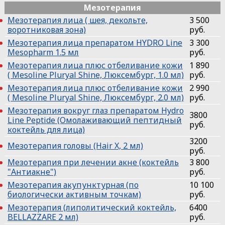
Мезотерапия
Мезотерапия лица ( шея, декольте,
3 500
воротниковая зона)
руб.
Мезотерапия лица препаратом HYDRO Line
3 300
Mesopharm 1.5 мл
руб.
Мезотерапия лица плюс отбеливание кожи
1 890
( Mesoline Pluryal Shine, Люксембург, 1.0 мл)
руб.
Мезотерапия лица плюс отбеливание кожи
2 990
( Mesoline Pluryal Shine, Люксембург, 2.0 мл)
руб.
Мезотерапия вокруг глаз препаратом Hydro
3800
Line Peptide (Омолаживающий пептидный
руб.
коктейль для лица)
3200
Мезотерапия головы (Hair X, 2 мл)
руб.
Мезотерапия при лечении акне (коктейль
3 800
"Антиакне")
руб.
Мезотерапия акупунктурная (по
10 100
биологически активным точкам)
руб.
Мезотерапия (липолитический коктейль,
6400
BELLAZZARE 2 мл)
руб.