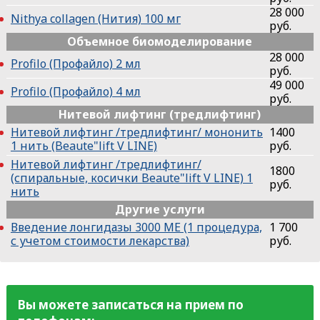
28 000
Nithya collagen (Нития) 100 мг
руб.
Объемное биомоделирование
28 000
Profilo (Профайло) 2 мл
руб.
49 000
Profilo (Профайло) 4 мл
руб.
Нитевой лифтинг (тредлифтинг)
Нитевой лифтинг /тредлифтинг/ мононить
1400
1 нить (Beaute"lift V LINE)
руб.
Нитевой лифтинг /тредлифтинг/
1800
(спиральные, косички Beaute"lift V LINE) 1
руб.
нить
Другие услуги
Введение лонгидазы 3000 МЕ (1 процедура,
1 700
с учетом стоимости лекарства)
руб.
Вы можете записаться на прием по