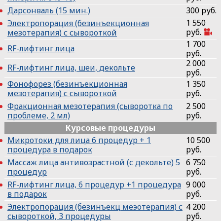
Дарсонваль (15 мин.)
300 руб.
1 550
Электропорация (безинъекционная
руб.
мезотерапия) с сывороткой
1 700
RF-лифтинг лица
руб.
2 000
RF-лифтинг лица, шеи, декольте
руб.
Фонофорез (безинъекционная
1 350
мезотерапия) с сывороткой
руб.
Фракционная мезотерапия (сыворотка по
2 500
проблеме, 2 мл)
руб.
Курсовые процедуры
Микротоки для лица 6 процедур + 1
10 500
процедура в подарок
руб.
Массаж лица антивозрастной (с декольте) 5
6 750
процедур
руб.
RF-лифтинг лица, 6 процедур +1 процедура
9 000
в подарок
руб.
Электропорация (безинъекц меэотерапия) с
4 200
сывороткой, 3 процедуры
руб.