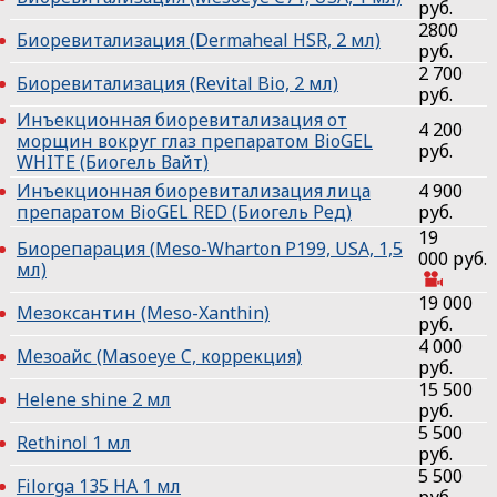
руб.
2800
Биоревитализация (Dermaheal HSR, 2 мл)
руб.
2 700
Биоревитализация (Revital Bio, 2 мл)
руб.
Инъекционная биоревитализация от
4 200
морщин вокруг глаз препаратом ВioGEL
руб.
WНIТЕ (Биогель Вайт)
Инъекционная биоревитализация лица
4 900
препаратом ВioGEL RED (Биогель Ред)
руб.
19
Биорепарация (Meso-Wharton P199, USA, 1,5
000 руб.
мл)
19 000
Мезоксантин (Meso-Xanthin)
руб.
4 000
Мезоайс (Masoeye C, коррекция)
руб.
15 500
Helene shine 2 мл
руб.
5 500
Rethinol 1 мл
руб.
5 500
Filorga 135 НА 1 мл