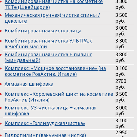
Комбинированная чистка на косметике
3 300
ТЕТe (Швейцария)
руб.
Механическая (ручная) чистка спины /
3 500
декольте
руб.
3 000
Комбинированная чистка лица
руб.
Комбинированная чистка УЛЬТРА, с
3 300
лечебной маской
руб.
Комбинированная чистка + пилинг
3 800
(миндальный)
руб.
Комплекс: «Мощное восстановление» (на
3 100
косметике РозАктив, Италия)
руб.
2700
Алмазная шлифовка
руб.
Комплекс «Королевский шик» на косметике
3 500
РозАктив (Италия)
руб.
Комплекс: УЗ-чистка лица + алмазная
3 000
шлифовка
руб.
3 100
Комплекс «Голливудская чистка»
руб.
2 950
Гидропилинг (вакуумная чистка)