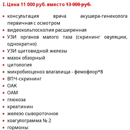
I. Цена 11 000 руб. вместо
13 000 руб.
консультация врача акушера-гинеколога
первичная с осмотром
видеокольпоскопия расширенная
УЗИ органов малого таза (скрининг овуляции,
однократно)
УЗИ щитовидной железы
мазок обзорный
цитология
микробиоценоз влагалища - фемофлор*8
ВПЧ-скрининг
ОАК
ОАМ
глюкоза
креатинин
железо сывороточное
коагулограмма № 2
гормоны: