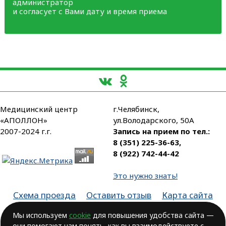
администратор
и согласует с Вами дату и время приема
Медицинский центр
г.Челябинск,
«АПОЛЛОН»
ул.Володарского, 50А
2007-2024 г.г.
Запись на прием по тел.:
8 (351) 225-36-63
,
8 (922) 742-44-42
Это нужно знать!
Схема проезда
Оставить отзыв
Карта сайта
Партнеры
Мы используем
cookie
для повышения удобства сайта —
они помогают нам понять, как вы взаимодействуете с
Лицензия № ЛО-74-01-003806, от 14.10.2016, выдана Министерством