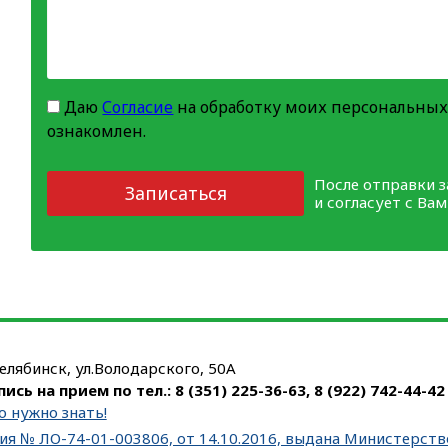
Даю
Согласие
на обработку моих персональных
ознакомлен.
После отправки 
Записаться
и согласует с Ва
Челябинск, ул.Володарского, 50А
пись на прием по тел.:
8 (351) 225-36-63
,
8 (922) 742-44-42
о нужно знать!
ия № ЛО-74-01-003806, от 14.10.2016, выдана Министерст