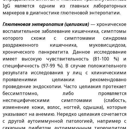
IgG является одним из главных лабораторных
маркеров в диагностике глютеновой энтеропатии.
Глютеновая энтеропатия (целиакия)
— хроническое
воспалительное заболевание кишечника, симптомы
которого схожи с симптомами синдрома
раздраженного кишечника, муковисцидоза,
хронического панкреатита. Данное исследование
имеет высокую чувствительность (81-100 %) и
специфичность (97-99 %). В случае положительного
результата исследования у лиц с клиническими
проявлениями целиакии рекомендовано
проведение эндоскопии. Часто целиакия протекает
бессимптомно, либо проявляется
неспецифическими симптомами (слабость,
изменение кожи, волос, ногтей, одышка), которые
указывают на анемию. Нередко целиакия сочетается
с другой аутоиммунной патологией, например с
сахарным диабетом, аутоиммунным тиреоидитом