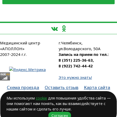
Медицинский центр
г.Челябинск,
«АПОЛЛОН»
ул.Володарского, 50А
2007-2024 г.г.
Запись на прием по тел.:
8 (351) 225-36-63
,
8 (922) 742-44-42
Это нужно знать!
Схема проезда
Оставить отзыв
Карта сайта
Партнеры
Мы используем
cookie
для повышения удобства сайта —
они помогают нам понять, как вы взаимодействуете с
Лицензия № ЛО-74-01-003806, от 14.10.2016, выдана Министерством
здравоохранения Челябинской области
нашим сайтом и сделать его лучше.
Согласен
ВОЗМОЖНЫ ПРОТИВОПОКАЗАНИЯ.