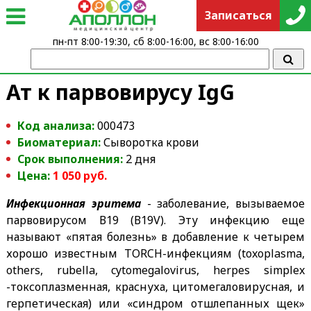
Записаться
пн-пт 8:00-19:30, сб 8:00-16:00, вс 8:00-16:00
Ат к парвовирусу IgG
Код анализа:
000473
Биоматериал:
Сыворотка крови
Срок выполнения:
2 дня
Цена:
1 05
0
руб.
Инфекционная эритема
- заболевание, вызываемое
парвовирусом В19 (В19V). Эту инфекцию еще
называют «пятая болезнь» в добавление к четырем
хорошо известным TORCH-инфекциям (toxoplasma,
others, rubella, cytomegalovirus, herpes simplex
-токсоплазменная, краснуха, цитомегаловирусная, и
герпетическая) или «синдром отшлепанных щек»