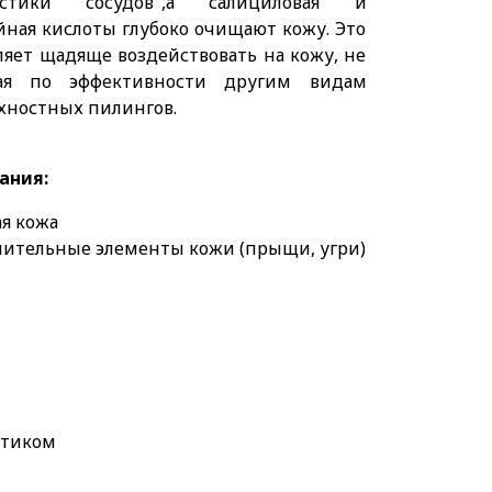
астики сосудов",а салициловая и
йная кислоты глубоко очищают кожу. Это
ляет щадяще воздействовать на кожу, не
пая по эффективности другим видам
ерхностных пилингов.
ания:
я кожа
лительные элементы кожи (прыщи, угри)
птиком