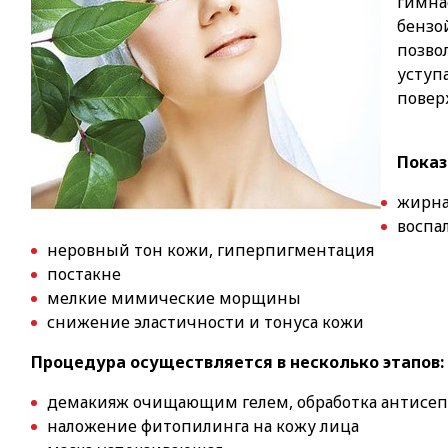
гимн
бензо
позво
усту
пов
Показ
жирна
воспа
неровный тон кожи, гиперпигментация
постакне
мелкие мимические морщины
снижение эластичности и тонуса кожи
Процедура осуществляется в несколько этапов:
демакияж очищающим гелем, обработка антисе
наложение фитопилинга на кожу лица