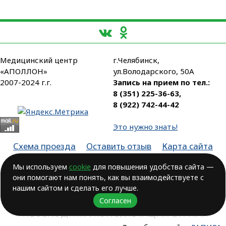
Медицинский центр
г.Челябинск,
«АПОЛЛОН»
ул.Володарского, 50А
2007-2024 г.г.
Запись на прием по тел.:
8 (351) 225-36-63
,
8 (922) 742-44-42
Это нужно знать!
Схема проезда
Оставить отзыв
Карта сайта
Партнеры
Мы используем
cookie
для повышения удобства сайта —
они помогают нам понять, как вы взаимодействуете с
Лицензия № ЛО-74-01-003806, от 14.10.2016, выдана Министерством
здравоохранения Челябинской области
нашим сайтом и сделать его лучше.
Согласен
ВОЗМОЖНЫ ПРОТИВОПОКАЗАНИЯ.
НЕОБХОДИМА КОНСУЛЬТАЦИЯ ВРАЧА!