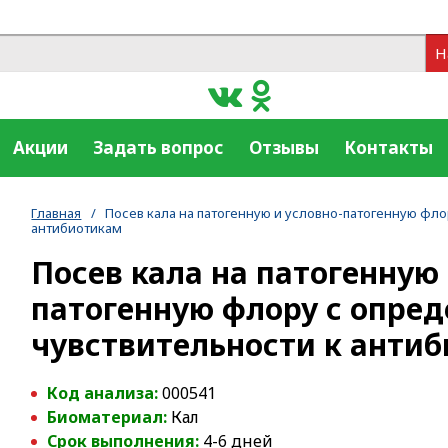
Н
Акции
Задать вопрос
Отзывы
Контакты
Главная
/
Посев кала на патогенную и условно-патогенную фл
антибиотикам
Посев кала на патогенную 
патогенную флору с опре
чувствительности к анти
Код анализа:
000541
Биоматериал:
Кал
Срок выполнения:
4-6 дней