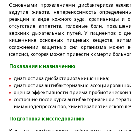
Основными проявлениями дисбактериоза являют
вздутие живота, непереносимость определенн
реакции в виде кожного зуда, крапивницы и о
отсутствие аппетита, головные боли, повыше
верхних дыхательных путей. У пациентов с ди
кишечнике основных пищевых веществ, витам
осложнении защитных сил организма может во
(сепсис), которая может привести к смерти больног
Показания к назначению
диагностика дисбактериоза кишечника;
диагностика антибактериально-ассоциированной
оценка эффективности приема пробиотической 
состояние после курса антибактериальной терап
иммунодепрессантов, химитерапевтического ле
Подготовка к исследованию
Кал на дисбактериоз собирается до нача