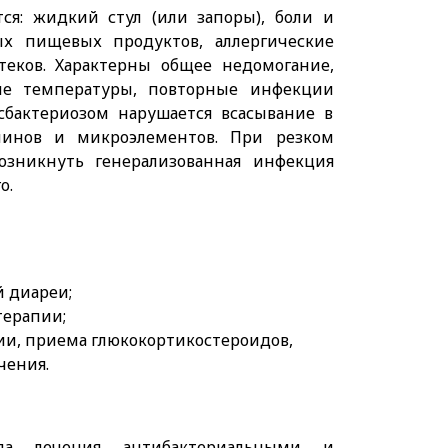
ся: жидкий стул (или запоры), боли и
ых пищевых продуктов, аллергические
теков. Характерны общее недомогание,
ние температуры, повторные инфекции
сбактериозом нарушается всасывание в
инов и микроэлементов. При резком
зникнуть генерализованная инфекция
о.
 диареи;
терапии;
ии, приема глюкокортикостероидов,
чения.
ла лечения антибактериальными и