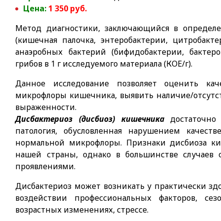
Цена:
1 350
руб.
Метод диагностики, заключающийся в определ
(кишечная палочка, энтеробактерии, цитробактер
анаэробных бактерий (бифидобактерии, бакте
грибов в 1 г исследуемого материала (КОЕ/г).
Данное исследование позволяет оценить кач
микрофлоры кишечника, выявить наличие/отсутств
выраженности.
Дисбактериоз (дисбиоз) кишечника
достаточно 
патология, обусловленная нарушением качеств
нормальной микрофлоры. Признаки дисбиоза ки
нашей страны, однако в большинстве случаев
проявлениями.
Дисбактериоз может возникать у практически з
воздействии профессиональных факторов, се
возрастных изменениях, стрессе.