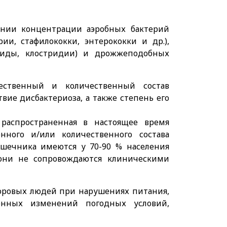
ении концентрации аэробных бактерий
ии, стафилококки, энтерококки и др.),
роиды, клостридии) и дрожжеподобных
ественный и количественный состав
ие дисбактериоза, а также степень его
распространенная в настоящее время
енного и/или количественного состава
шечника имеются у 70-90 % населения
 они не сопровождаются клиническими
доровых людей при нарушениях питания,
зонных изменений погодных условий,