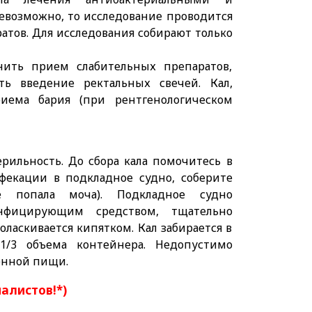
евозможно, то исследование проводится
ратов. Для исследования собирают только
нить прием слабительных препаратов,
ть введение ректальных свечей. Кал,
иема бария (при рентгенологическом
рильность. До сбора кала помочитесь в
ефекации в подкладное судно, соберите
е попала моча). Подкладное судно
инфицирующим средством, тщательно
ласкивается кипятком. Кал забирается в
1/3 объема контейнера. Недопустимо
енной пищи.
иалистов!*)