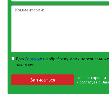
Даю
Согласие
на обработку моих персональных
ознакомлен.
После отправки 
Записаться
и согласует с Ва