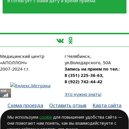
и согласует с Вами дату и время приема
Медицинский центр
г.Челябинск,
«АПОЛЛОН»
ул.Володарского, 50А
2007-2024 г.г.
Запись на прием по тел.:
8 (351) 225-36-63
,
8 (922) 742-44-42
Это нужно знать!
Схема проезда
Оставить отзыв
Карта сайта
Партнеры
Мы используем
cookie
для повышения удобства сайта —
они помогают нам понять, как вы взаимодействуете с
Лицензия № ЛО-74-01-003806, от 14.10.2016, выдана Министерством
здравоохранения Челябинской области