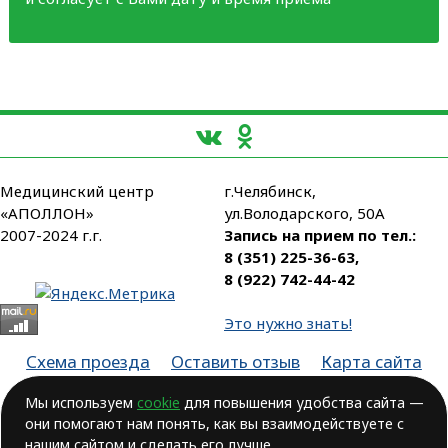
Медицинский центр
г.Челябинск,
«АПОЛЛОН»
ул.Володарского, 50А
2007-2024 г.г.
Запись на прием по тел.:
8 (351) 225-36-63
,
8 (922) 742-44-42
Это нужно знать!
Схема проезда
Оставить отзыв
Карта сайта
Партнеры
Мы используем
cookie
для повышения удобства сайта —
они помогают нам понять, как вы взаимодействуете с
Лицензия № ЛО-74-01-003806, от 14.10.2016, выдана Министерством
здравоохранения Челябинской области
нашим сайтом и сделать его лучше.