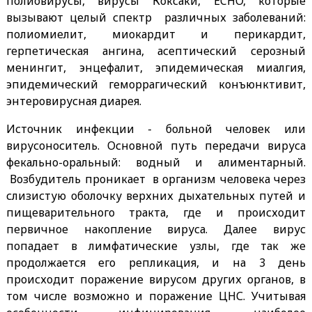
полиовирусы, вирусы Коксаки, ECHO, которые
вызывают целый спектр различных заболеваний:
полиомиелит, миокардит и перикардит,
герпетическая ангина, асептический серозный
менингит, энцефалит, эпидемическая миалгия,
эпидемический геморрагический конъюнктивит,
энтеровирусная диарея.
Источник инфекции - больной человек или
вирусоноситель. Основной путь передачи вируса
фекально-оральный: водный и алиментарный.
Возбудитель проникает в организм человека через
слизистую оболочку верхних дыхательных путей и
пищеварительного тракта, где и происходит
первичное накопление вируса. Далее вирус
попадает в лимфатические узлы, где так же
продолжается его репликация, и на 3 день
происходит поражение вирусом других органов, в
том числе возможно и поражение ЦНС. Учитывая