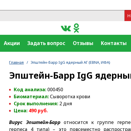
Н
Акции
Задать вопрос
Отзывы
Контакты
Главная
/
Эпштейн-Барр IgG ядерный АГ (EBNA, ИФА)
Эпштейн-Барр IgG ядерны
Код анализа:
000450
Биоматериал:
Сыворотка крови
Срок выполнения:
2 дня
Цена:
490
руб.
Вирус Эпштейн-Барр
относится к группе герпет
герпеса 4 типа) – это повсеместно распрост