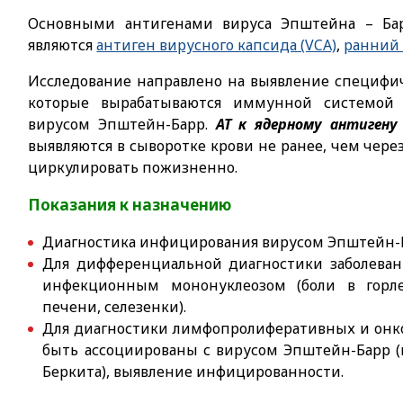
Основными антигенами вируса Эпштейна – Бар
являются
антиген вирусного капсида (VCA)
,
ранний 
Исследование направлено на выявление специфич
которые вырабатываются иммунной системой 
вирусом Эпштейн-Барр.
АТ к ядерному антигену
выявляются в сыворотке крови не ранее, чем чере
циркулировать пожизненно.
Показания к назначению
Диагностика инфицирования вирусом Эпштейн-Б
Для дифференциальной диагностики заболеван
инфекционным мононуклеозом (боли в горл
печени, селезенки).
Для диагностики лимфопролиферативных и онко
быть ассоциированы с вирусом Эпштейн-Барр (
Беркита), выявление инфицированности.