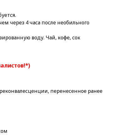
буется.
чем через 4 часа после необильного
азированную
воду. Чай, кофе, сок
иалистов!*)
реконвалесценции, перенесенное ранее
сом