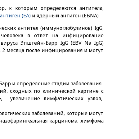
р, к которым определяются антитела,
антиген (ЕA)
и ядерный антиген (EBNA).
еских антител (иммуноглобулинов) IgG,
человека в ответ на инфицирование
вируса Эпштейн-Барр IgG (EBV Na IgG)
з 2 месяца после инфицирования и могут
арр и определение стадии заболевания.
ий, сходных по клинической картине с
е, увеличение лимфатических узлов,
логических заболеваний, которые могут
назофарингеальная карцинома, лимфома