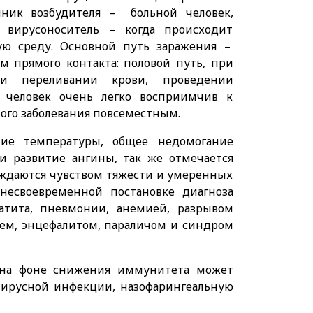
чник возбудителя – больной человек,
вирусоноситель – когда происходит
ю среду. Основной путь заражения –
м прямого контакта: половой путь, при
и переливании крови, проведении
о человек очень легко восприимчив к
ного заболевания повсеместным.
ние температуры, общее недомогание
 и развитие ангины, так же отмечается
ождаются чувством тяжести и умеренных
несвоевременной постановке диагноза
атита, пневмонии, анемией, разрывом
ием, энцефалитом, параличом и синдром
и на фоне снижения иммунитета может
вирусной инфекции, назофарингеальную