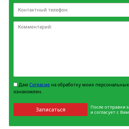
Даю
Согласие
на обработку моих персональных
ознакомлен.
После отправки 
Записаться
и согласует с Ва