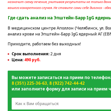
назначит схему лечения, учитывая результаты не только данно
вашего конкретного случая. Не ставьте сами себе диагноз - об
Где сдать анализ на Эпштейн-Барр IgG ядерн
В медицинском центре Аполлон (Челябинск, ул. Вол
анализ крови на Эпштейн-Барр IgG ядерный АГ (EBN
Приходите, работаем без выходных!
Срок выполнения:
2 дня
Цена:
490 руб.
Вы можете записаться на прием по телефон
8 (351) 225-36-63
,
8 (922) 742-44-42
или заполните форму для записи на прием ч