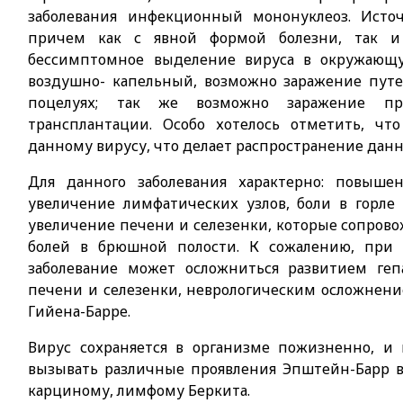
заболевания инфекционный мононуклеоз. Исто
причем как с явной формой болезни, так и 
бессимптомное выделение вируса в окружающу
воздушно- капельный, возможно заражение путе
поцелуях; так же возможно заражение пр
трансплантации. Особо хотелось отметить, чт
данному вирусу, что делает распространение дан
Для данного заболевания характерно: повыше
увеличение лимфатических узлов, боли в горле
увеличение печени и селезенки, которые сопров
болей в брюшной полости. К сожалению, при 
заболевание может осложниться развитием геп
печени и селезенки, неврологическим осложнен
Гийена-Барре.
Вирус сохраняется в организме пожизненно, 
вызывать различные проявления Эпштейн-Барр 
карциному, лимфому Беркита.