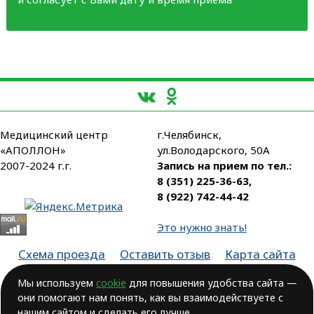
Медицинский центр
г.Челябинск,
«АПОЛЛОН»
ул.Володарского, 50А
2007-2024 г.г.
Запись на прием по тел.:
8 (351) 225-36-63
,
8 (922) 742-44-42
Это нужно знать!
Схема проезда
Оставить отзыв
Карта сайта
Партнеры
Мы используем
cookie
для повышения удобства сайта —
они помогают нам понять, как вы взаимодействуете с
Лицензия № ЛО-74-01-003806, от 14.10.2016, выдана Министерством
здравоохранения Челябинской области
нашим сайтом и сделать его лучше.