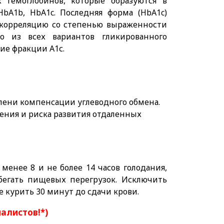
 гемоглобинов, которые образуются в
HbA1b, HbA1c. Последняя форма (HbA1c)
ю корреляцию со степенью выраженности
о из всех вариантов гликированного
ие фракции А1с.
епени компенсации углеводного обмена.
ения и риска развития отдаленных
менее 8 и не более 14 часов голодания,
бегать пищевых перегрузок. Исключить
 курить 30 минут до сдачи крови.
иалистов!*)