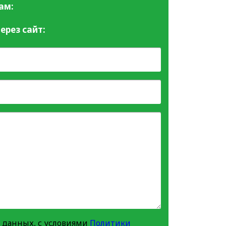
ам:
ерез сайт:
 данных, с условиями
Политики