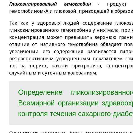
Гликозилированный гемоглобин
- продукт н
гемоглобином-А и глюкозой, приводящей к образов
Так как у здоровых людей содержание глюкоз
гликозилированного гемоглобина у них мала, при
концентрация может превышать верхнюю границ
отличие от нативного гемоглобина обладает п
увеличении его содержания развивается гипок
ретроспективным усредненным показателем гли
т.е. за период жизни эритроцита, концентр
случайным и суточным колебаниям.
Определение гликолизированно
Всемирной организации здравоо
контроля течения сахарного диабет