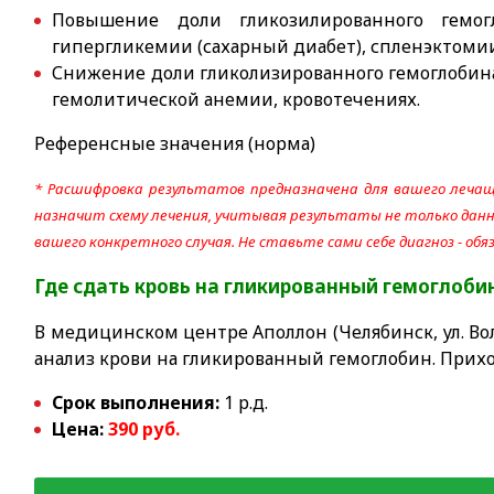
Повышение доли гликозилированного гемог
гипергликемии (сахарный диабет), спленэктоми
Снижение доли гликолизированного гемоглобин
гемолитической анемии, кровотечениях.
Референсные значения (норма)
* Расшифровка результатов предназначена для вашего лечащ
назначит схему лечения, учитывая результаты не только данно
вашего конкретного случая. Не ставьте сами себе диагноз - об
Где сдать
кровь на гликированный гемоглоби
В медицинском центре Аполлон (Челябинск, ул. Вол
анализ крови на гликированный гемоглобин. Прихо
Срок выполнения:
1 р.д.
Цена:
39
0 руб.