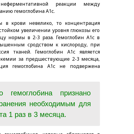
еферментативной реакции между
анию гемоглобина А1с.
ы в крови невелико, то концентрация
 стойком увеличении уровня глюкозы его
у нормы в 2-3 раза. Гемоглобин А1с в
овышенным сродством к кислороду, при
сия тканей. Гемоглобин А1с является
кемии за предшествующие 2-3 месяца,
ация гемоглобина А1с не подвержена
го гемоглобина признано
хранения необходимым для
а 1 раз в 3 месяца.