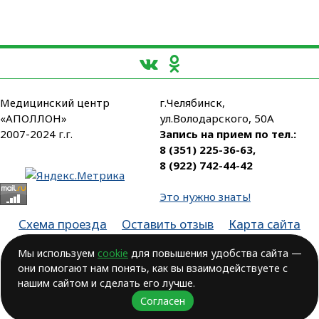
Медицинский центр
г.Челябинск,
«АПОЛЛОН»
ул.Володарского, 50А
2007-2024 г.г.
Запись на прием по тел.:
8 (351) 225-36-63
,
8 (922) 742-44-42
Это нужно знать!
Схема проезда
Оставить отзыв
Карта сайта
Партнеры
Мы используем
cookie
для повышения удобства сайта —
они помогают нам понять, как вы взаимодействуете с
Лицензия № ЛО-74-01-003806, от 14.10.2016, выдана Министерством
здравоохранения Челябинской области
нашим сайтом и сделать его лучше.
Согласен
ВОЗМОЖНЫ ПРОТИВОПОКАЗАНИЯ.
НЕОБХОДИМА КОНСУЛЬТАЦИЯ ВРАЧА!