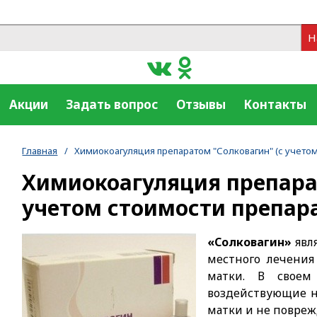
Н
Акции
Задать вопрос
Отзывы
Контакты
Главная
/
Химиокоагуляция препаратом "Солковагин" (с учетом
Химиокоагуляция препара
учетом стоимости препар
«Солковагин»
явл
местного лечени
матки. В своем
воздействующие н
матки и не повре