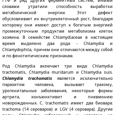
ГТФ и ряд других ферментных систем, иными
словами утратили способность выработки
метаболической энергии. Этот дефект
обусловливает их внутриклеточный рост, благодаря
которому они имеют доступ к богатым энергией
промежуточным продуктам метаболизма клеток
хозяина. В семействе Chlamydiaceae в настоящее
время выделено два рода - Chlamydia и
Chlamydophila, причем они отличаются между собой
и по фенотипическим признакам.
Род Chlamydia включает три вида: Chlamydia
trachomatis, Chlamydia muridarum и Chlamydia suis.
Chlamydia trachomatis
является исключительно
паразитом человека, вызывает трахому,
урогенитальные заболевания, некоторые формы
артрита, конъюнктивит и пневмонию
новорожденных. C. trachomatis имеет два биовара:
trachoma (14 сероваров) и LGV (4 серовара). Другие