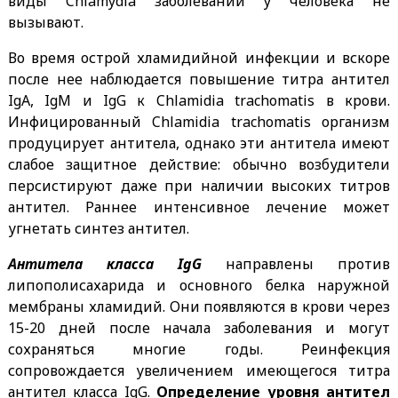
виды Chlamydia заболеваний у человека не
вызывают.
Во время острой хламидийной инфекции и вскоре
после нее наблюдается повышение титра антител
IgА, IgМ и IgG к Chlamidia trachomatis в крови.
Инфицированный Chlamidia trachomatis организм
продуцирует антитела, однако эти антитела имеют
слабое защитное действие: обычно возбудители
персистируют даже при наличии высоких титров
антител. Раннее интенсивное лечение может
угнетать синтез антител.
Антитела класса IgG
направлены против
липополисахарида и основного белка наружной
мембраны хламидий. Они появляются в крови через
15-20 дней после начала заболевания и могут
сохраняться многие годы. Реинфекция
сопровождается увеличением имеющегося титра
антител класса IgG.
Определение уровня антител