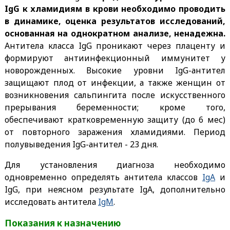
IgG к хламидиям в крови необходимо проводить
в динамике, оценка результатов исследований,
основанная на однократном анализе, ненадежна.
Антитела класса IgG проникают через плаценту и
формируют антиинфекционный иммунитет у
новорожденных. Высокие уровни IgG-антител
защищают плод от инфекции, а также женщин от
возникновения сальпингита после искусственного
прерывания беременности; кроме того,
обеспечивают кратковременную защиту (до 6 мес)
от повторного заражения хламидиями. Период
полувыведения IgG-антител - 23 дня.
Для установления диагноза необходимо
одновременно определять антитела классов
IgА
и
IgG, при неясном результате IgА, дополнительно
исследовать антитела
IgМ
.
Показания к назначению