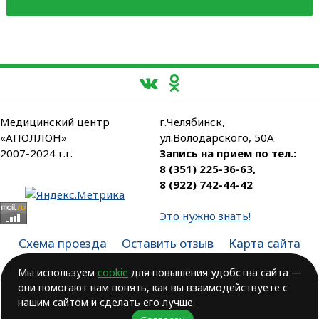
Медицинский центр
г.Челябинск,
«АПОЛЛОН»
ул.Володарского, 50А
2007-2024 г.г.
Запись на прием по тел.:
8 (351) 225-36-63
,
8 (922) 742-44-42
Это нужно знать!
Схема проезда
Оставить отзыв
Карта сайта
Партнеры
Мы используем
cookie
для повышения удобства сайта —
они помогают нам понять, как вы взаимодействуете с
Лицензия № ЛО-74-01-003806, от 14.10.2016, выдана Министерством
здравоохранения Челябинской области
нашим сайтом и сделать его лучше.