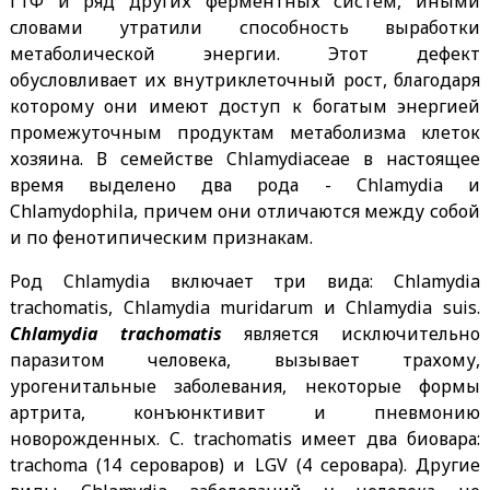
ГТФ и ряд других ферментных систем, иными
словами утратили способность выработки
метаболической энергии. Этот дефект
обусловливает их внутриклеточный рост, благодаря
которому они имеют доступ к богатым энергией
промежуточным продуктам метаболизма клеток
хозяина. В семействе Chlamydiaceae в настоящее
время выделено два рода - Chlamydia и
Chlamydophila, причем они отличаются между собой
и по фенотипическим признакам.
Род Chlamydia включает три вида: Chlamydia
trachomatis, Chlamydia muridarum и Chlamydia suis.
Chlamydia trachomatis
является исключительно
паразитом человека, вызывает трахому,
урогенитальные заболевания, некоторые формы
артрита, конъюнктивит и пневмонию
новорожденных. C. trachomatis имеет два биовара:
trachoma (14 сероваров) и LGV (4 серовара). Другие