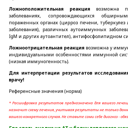
Ложноположительная реакция
возможна п
заболеваниях, сопровождающихся обширн
пораженных органах (цирроз печени, туберкулез 
заболевания), различных аутоиммунных заболев
IgM и других аутоантител), антифосфолипидном с
Ложноотрицательная реакция
возможна у иммун
индивидуальными особенностями иммунной сист
(низкая иммуногенность).
Для интерпретации результатов исследовани
врачу!
Референсные значения (норма)
* Расшифровка результатов предназначена для вашего лечащ
назначит схему лечения, учитывая результаты не только данно
вашего конкретного случая. Не ставьте сами себе диагноз - об