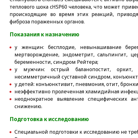
теплового шока cHSP60 человека, что может прив
происходящие во время этих реакций, привод
фиброза пораженных органов.
Показания к назначению
у женщин: бесплодие, невынашивание берем
мертворождение, эндометрит, сальпингит, це
беременности, синдром Рейтера;
у мужчин: острый баланопостит, орхит
несимметричный суставной синдром, конъюнкт
у детей: конъюнктивит, пневмония, отит, бронхи
неэффективно пролеченная хламидийная инфекц
неоднократное выявление специфических а
снижению.
Подготовка к исследованию
Специальной подготовки к исследованию не тре