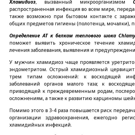
Хламидиоз
, вызванный микроорганизмом
распространенная инфекция во всем мире, пере
также возможно при бытовом контакте с зараж
общих предметов гигиены (полотенца, мочалки), п
Определение АТ к белкам теплового шока Chlamy
поможет выявить хроническое течение хламид
лечения заболевания, выявления и предупрежден
У мужчин хламидиоз чаще проявляется уретрит
эндометритом. Острый хламидиозный цервицит 
трем типам осложнений: к восходящей инф
заболеваний органов малого таза; к восходя
приводящей к преждевременным родам, послер
осложнениям, а также к развитию карциномы шей
Помимо этого в 3-4 раза повышается риск перед
организации здравоохранения, ежегодно реги
хламидийных инфекций.