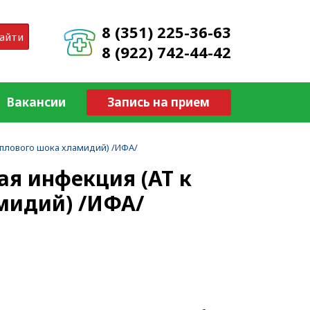
8 (351) 225-36-63
айти
8 (922) 742-44-42
Вакансии
Запись на прием
плового шока хламидий) /ИФА/
я инфекция (АТ к
амидий) /ИФА/