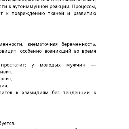
ести к аутоиммунной реакции. Процессы,
ят к повреждению тканей и развитию
енности, внематочная беременность,
рвицит, особенно возникший во время
, простатит; у молодых мужчин —
ивит;
олит;
ия;
нтител к хламидиям без тенденции к
буется.