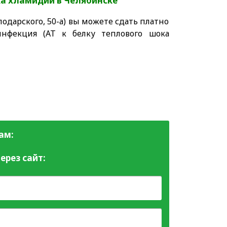
ока хламидий
в Челябинске
одарского, 50-а) вы можете сдать платно
нфекция (АТ к белку теплового шока
ам:
ерез сайт: