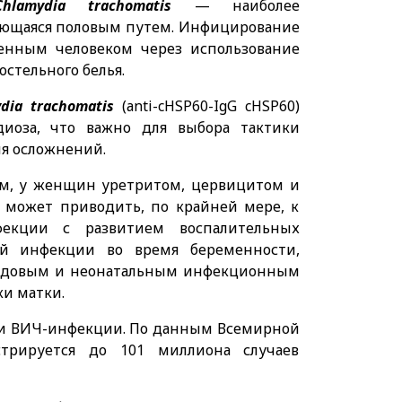
Chlamydia trachomatis
— наиболее
дающаяся половым путем. Инфицирование
енным человеком через использование
остельного белья.
dia trachomatis
(аnti-cHSP60-IgG cHSP60)
иоза, что важно для выбора тактики
ия осложнений.
ом, у женщин уретритом, цервицитом и
может приводить, по крайней мере, к
екции с развитием воспалительных
щей инфекции во время беременности,
одовым и неонатальным инфекционным
ки матки.
ачи ВИЧ-инфекции. По данным Всемирной
стрируется до 101 миллиона случаев