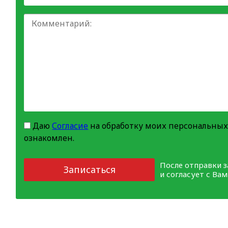
Даю
Согласие
на обработку моих персональных
ознакомлен.
После отправки 
Записаться
и согласует с Ва