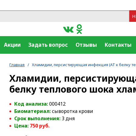
Н
Акции
Задать вопрос
Отзывы
Контакты
Главная
/
Хламидии, персистирующая инфекция (АТ к белку те
Хламидии, персистирующа
белку теплового шока хл
Код анализа:
000412
Биоматериал:
сыворотка крови
Срок выполнения:
3 дня
Цена:
750
руб.