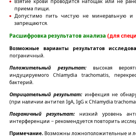
Взятие крови проводится натощак или не ране
приема пищи.
Допустимо пить
чистую не минеральную и
запрещаются.
Расшифровка результатов анализа
(для спец
Возможные варианты результатов исследова
пограничный.
Положительный результат:
высокая вероят
индуцируемого Chlamydia trachomatis, перек
бактерий.
Отрицательный результат:
инфекция не обнар
(при наличии антител IgA, IgG к Chlamydia trachomat
Пограничный результат:
низкий уровень ант
интерференции − рекомендуется повторить иссле
Примечание.
Возможны ложноположительные и л