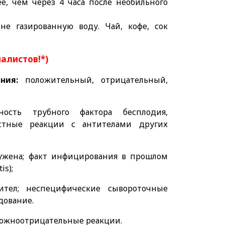
е, чем через 4 часа после необильного
 не газированную
воду. Чай, кофе, сок
иалистов!*)
ния:
положительный, отрицательный,
ность трубного фактора бесплодия,
рестные реакции с антителами других
ужена; факт инфицирования в прошлом
is);
ител; неспецифические сывороточные
дование.
ожноотрицательные реакции.