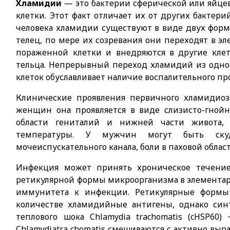
Хламидии
— это бактерии сферической или яйц
клетки. Этот факт отличает их от других бактери
человека хламидии существуют в виде двух форм
телец, по мере их созревания они переходят в э
пораженной клетки и внедряются в другие клет
тельца. Непрерывный переход хламидий из одн
клеток обуславливает наличие воспалительного пр
Клинические проявления первичного хламидиоз
женщин она проявляется в виде слизисто-гной
области гениталий и нижней части живота,
температуры. У мужчин могут быть ску
мочеиспускательного канала, боли в паховой обла
Инфекция может принять хроническое течение,
ретикулярной формы микроорганизма в элементар
иммунитета к инфекции. Ретикулярные формы
количестве хламидийные антигены, однако син
теплового шока Chlamydia trachomatis (cHSP60
Chlamydiatra chomatis смешиваются с активно в