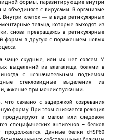
евидной формы, паразитирующие внутри
й и объединяет с вирусами. В организме
. Внутри клеток — в виде ретикулярных
лементарные тельца, которые выходят из
ки, снова превращаясь в ретикулярные
ой формы в другую с поражением новых
оцесса.
а чаще скудные, или их нет совсем. У
ных выделений из влагалища, болями в
 иногда с незначительным подъемом
дные стекловидные выделения из
сти, жжение при мочеиспускании.
 что связано с задержкой созревания
ную форму. При этом снижается реакция
 продуцируют в малом или следовом
тез специфических антигенов − белков
) − продолжается. Данные белки cHSP60
ырабатывающимися собственными белками