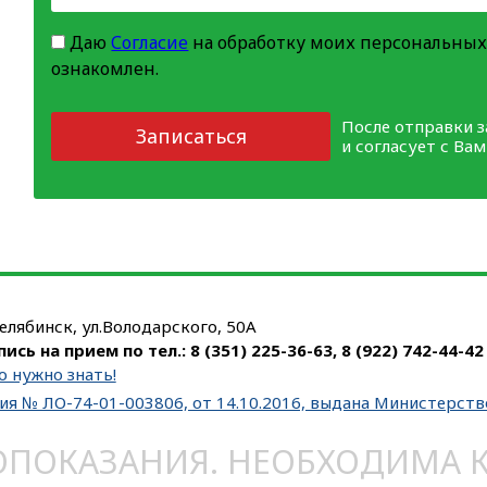
Даю
Согласие
на обработку моих персональных
ознакомлен.
После отправки 
Записаться
и согласует с Ва
Челябинск, ул.Володарского, 50А
пись на прием по тел.:
8 (351) 225-36-63
,
8 (922) 742-44-42
о нужно знать!
ия № ЛО-74-01-003806, от 14.10.2016, выдана Министерст
ОКАЗАНИЯ. НЕОБХОДИМА КО