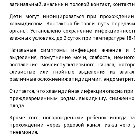
вагинальный, анальный половой контакт, контактно
Дети могут инфицироваться при прохождении
хламидиозом. Контактно-бытовой путь передачи
органы. Установлено сохранение инфекционнос
влажных условиях, до 2 суток при температуре 18-1
Начальные симптомы инфекции: жжение и б
выделения, помутнение мочи, слабость, немног
воспаление мочеиспускательного канала, кото
слизистые или гнойные выделения из влагал
различные осложнения: эпидидимит, эндометрит, 
Считается, что хламидийная инфекция опасна при 
преждевременным родам, выкидышу, сниженном
плода.
Кроме того, новорожденный ребенок иногда з
прохождении через родовой канал, из-за чего 
пневмония.