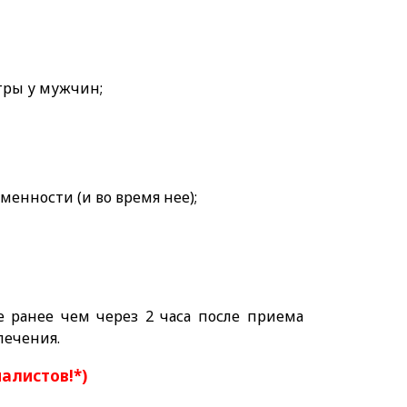
тры у мужчин;
енности (и во время нее);
е ранее чем через 2 часа после приема
лечения.
иалистов!*)