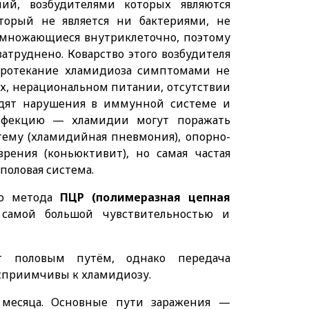
й, возбудителями которых являются
торый не является ни бактериями, не
змножающиеся внутриклеточно, поэтому
атруднено. Коварство этого возбудителя
 протекание хламидиоза симптомами не
ях, нерациональном питании, отсутствии
ходят нарушения в иммунной системе и
нфекцию — хламидии могут поражать
тему (хламидийная пневмония), опорно-
рения (коньюктивит), но самая частая
половая система.
ью метода
ПЦР (полимеразная цепная
самой большой чувствительностью и
т половым путём, однако передача
осприимчивы к хламидиозу.
месяца. Основные пути заражения —