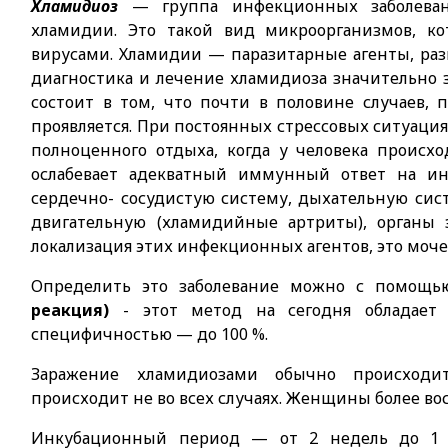
Хламидиоз
— группа инфекционных заболевани
хламидии. Это такой вид микроорганизмов, ко
вирусами. Хламидии — паразитарные агенты, ра
диагностика и лечение хламидиоза значительно з
состоит в том, что почти в половине случаев,
проявляется. При постоянных стрессовых ситуаци
полноценного отдыха, когда у человека проис
ослабевает адекватный иммунный ответ на и
сердечно- сосудистую систему, дыхательную сис
двигательную (хламидийные артриты), органы з
локализация этих инфекционных агентов, это моче
Определить это заболевание можно с помощ
реакция)
- этот метод на сегодня обладает 
специфичностью — до 100 %.
Заражение хламидиозами обычно происходи
происходит не во всех случаях. Женщины более в
Инкубационный период — от 2 недель до 1 