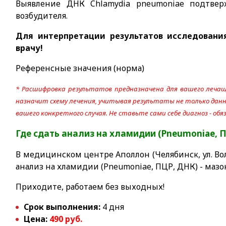
Выявление ДНК Chlamydia pneumoniae подтве
возбудителя.
Для интерпретации результатов исследовани
врачу!
Референсные значения (норма)
* Расшифровка результатов предназначена для вашего лечащ
назначит схему лечения, учитывая результаты не только данно
вашего конкретного случая. Не ставьте сами себе диагноз - об
Где сдать анализ на хламидии (Pneumoniae, 
В медицинском центре Аполлон (Челябинск, ул. Вол
анализ на хламидии (Pneumoniae, ПЦР, ДНК) - мазок
Приходите, работаем без выходных!
Срок выполнения:
4 дня
Цена:
490 руб.