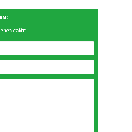
ам:
ерез сайт: