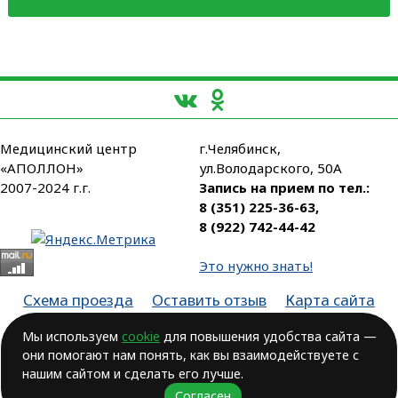
Медицинский центр
г.Челябинск,
«АПОЛЛОН»
ул.Володарского, 50А
2007-2024 г.г.
Запись на прием по тел.:
8 (351) 225-36-63
,
8 (922) 742-44-42
Это нужно знать!
Схема проезда
Оставить отзыв
Карта сайта
Партнеры
Мы используем
cookie
для повышения удобства сайта —
они помогают нам понять, как вы взаимодействуете с
Лицензия № ЛО-74-01-003806, от 14.10.2016, выдана Министерством
здравоохранения Челябинской области
нашим сайтом и сделать его лучше.
Согласен