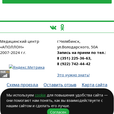
Медицинский центр
г.Челябинск,
«АПОЛЛОН»
ул.Володарского, 50А
2007-2024 г.г.
Запись на прием по тел.:
8 (351) 225-36-63
,
8 (922) 742-44-42
Это нужно знать!
Схема проезда
Оставить отзыв
Карта сайта
Партнеры
Мы используем
cookie
для повышения удобства сайта —
они помогают нам понять, как вы взаимодействуете с
Лицензия № ЛО-74-01-003806, от 14.10.2016, выдана Министерством
здравоохранения Челябинской области
нашим сайтом и сделать его лучше.
Согласен
ВОЗМОЖНЫ ПРОТИВОПОКАЗАНИЯ.