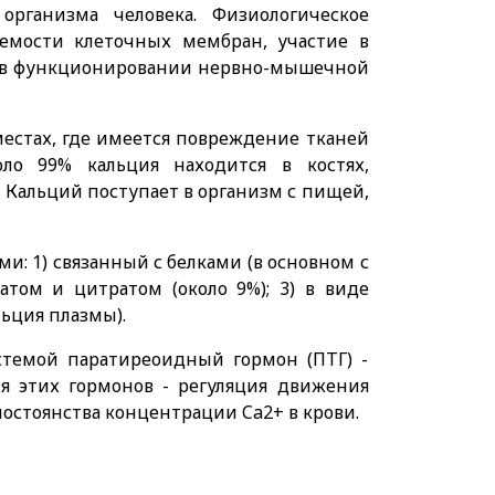
рганизма человека. Физиологическое
аемости клеточных мембран, участие в
же в функционировании нервно-мышечной
местах, где имеется повреждение тканей
ло 99% кальция находится в костях,
. Кальций поступает в организм с пищей,
и: 1) связанный с белками (в основном с
атом и цитратом (около 9%); 3) в виде
ьция плазмы).
стемой паратиреоидный гормон (ПТГ) -
ия этих гормонов - регуляция движения
постоянства концентрации Ca2+ в крови.