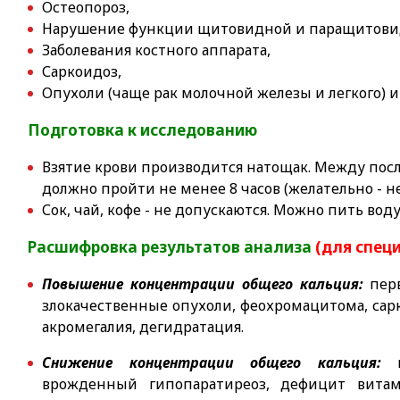
Остеопороз,
Нарушение функции щитовидной и паращитови
Заболевания костного аппарата,
Саркоидоз,
Опухоли (чаще рак молочной железы и легкого) 
Подготовка к исследованию
Взятие крови производится натощак. Между по
должно пройти не менее 8 часов (желательно - не
Сок, чай, кофе - не допускаются. Можно пить воду
Расшифровка результатов анализа
(для спец
Повышение концентрации общего кальция:
перв
злокачественные опухоли, феохромацитома, сарк
акромегалия, дегидратация.
Снижение концентрации общего кальция:
и
врожденный гипопаратиреоз, дефицит витам