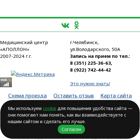
Медицинский центр
г.Челябинск,
«АПОЛЛОН»
ул.Володарского, 50А
2007-2024 г.г.
Запись на прием по тел.:
8 (351) 225-36-63
,
8 (922) 742-44-42
Это нужно знать!
Схема проезда
Оставить отзыв
Карта сайта
Партнеры
Мы используем
cookie
для повышения удобства сайта —
они помогают нам понять, как вы взаимодействуете с
Лицензия № ЛО-74-01-003806, от 14.10.2016, выдана Министерством
здравоохранения Челябинской области
нашим сайтом и сделать его лучше.
Согласен
ВОЗМОЖНЫ ПРОТИВОПОКАЗАНИЯ.
НЕОБХОДИМА КОНСУЛЬТАЦИЯ ВРАЧА!