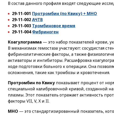
В состав данного профиля входят следующие иссле
29-11-001
Протромбин (по Квику) + МНО
29-11-002
АЧТВ
29-11-003
Тромбиновое время
29-11-004
Фибриноген
Коагулограмма
— это набор показателей крови, 
В механизмах гемостаза участвуют: сосудистая ст
фибринолитические факторы, а также физиологиче
активаторы и ингибиторы. Расшифровка коагулогр
ходе подготовки больного к операции. Она позвол
осложнения, такие как тромбозы и кровотечения.
Протромбин по Квику
показывает процент от нор
специальной калибровочной кривой, созданной на
плазмы. Этот показатель отражает активность пр
факторы VII, V, X и II.
МНО
— это стандартизированный показатель, кот