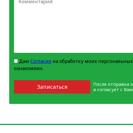
Даю
Согласие
на обработку моих персональных
ознакомлен.
После отправки 
Записаться
и согласует с Ва