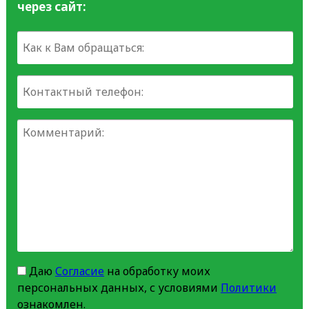
через сайт:
Даю
Согласие
на обработку моих
персональных данных, с условиями
Политики
ознакомлен.