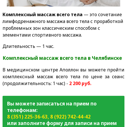
Комплексный массаж всего тела
— это сочетание
лимфодренажного массажа всего тела с проработкой
проблемных зон классическим способом с
элементами спортивного массажа.
Длительность — 1 час.
Комплексный массаж всего тела в Челябинске
В медицинском центре Аполлон вы можете пройти
комплексный массаж всего тела по цене за сеанс
(продолжительность: 1 час) -
2 200 руб.
Вы можете записаться на прием по
телефонам:
8 (351) 225-36-63
,
8 (922) 742-44-42
или заполните форму для записи на прием