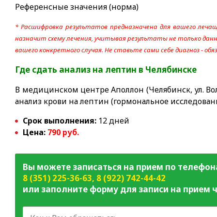
Референсные значения (норма)
* Расшифровка результатов предназначена для вашего лечащ
назначит схему лечения, учитывая результаты не только данно
вашего конкретного случая. Не ставьте сами себе диагноз - об
Где сдать анализ на лептин
в Челябинске
В медицинском центре Аполлон (Челябинск, ул. Вол
анализ крови на лептин (гормональное исследован
Срок выполнения:
12 дней
Цена:
790 руб.
Вы можете записаться на прием по телефон
8 (351) 225-36-63
,
8 (922) 742-44-42
или заполните форму для записи на прием ч