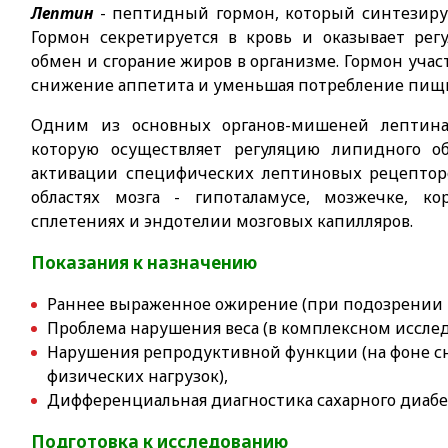
Лептин
- пептидный гормон, который синтезиру
Гормон секретируется в кровь и оказывает ре
обмен и сгорание жиров в организме. Гормон участ
снижение аппетита и уменьшая потребление пищ
Одним из основных органов-мишеней лептина 
которую осуществляет регуляцию липидного о
активации специфических лептиновых рецепторо
областях мозга - гипоталамусе, мозжечке, ко
сплетениях и эндотелии мозговых капилляров.
Показания к назначению
Раннее выраженное ожирение (при подозрении 
Проблема нарушения веса (в комплексном иссле
Нарушения репродуктивной функции (на фоне 
физических нагрузок),
Дифференциальная диагностика сахарного диабет
Подготовка к исследованию