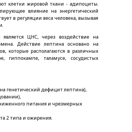
ют клетки жировой ткани - адипоциты.
гулирующее влияние на энергетический
вует в регуляции веса человека, вызывая
и.
является ЦНС, через воздействие на
бмена. Действие лептина основано на
в, которые располагаются в различных
ре, гиппокампе, таламусе, сосудистых
на генетический дефицит лептина),
довании),
сниженного питания и чрезмерных
а 2 типа и ожирения.