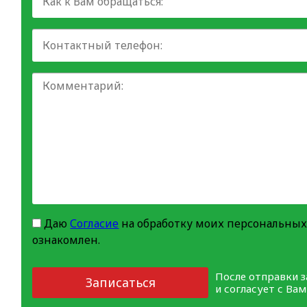
Даю
Согласие
на обработку моих персональных
ознакомлен.
После отправки 
Записаться
и согласует с Ва