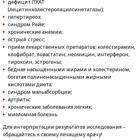
дефицит ЛХАТ
(лецитинхолестеролацилсинетатазы);
гипертиреоз;
синдром Рейе;
хронические анемии;
острый стресс;
приём лекарственных препаратов: холестирамин,
клофибрат, ловастатин, неомицин, интерферон,
тироксин, эстрогены;
бедная насыщенными жирами и холестерином,
богатая полиненасыщенными жирными
кислотами диета;
синдром мальабсорбции;
артриты;
хронические заболевания лёгких;
миеломная болезнь.
Для интерпретации результатов исследования –
обращайтесь к своему лечащему врачу!