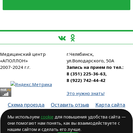
Медицинский центр
г.Челябинск,
«АПОЛЛОН»
ул.Володарского, 50А
2007-2024 г.г.
Запись на прием по тел.:
8 (351) 225-36-63
,
8 (922) 742-44-42
Это нужно знать!
Схема проезда
Оставить отзыв
Карта сайта
Партнеры
Мы используем
cookie
для повышения удобства сайта —
они помогают нам понять, как вы взаимодействуете с
Лицензия № ЛО-74-01-003806, от 14.10.2016, выдана Министерством
здравоохранения Челябинской области
нашим сайтом и сделать его лучше.