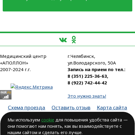
Медицинский центр
г.Челябинск,
«АПОЛЛОН»
ул.Володарского, 50А
2007-2024 г.г.
Запись на прием по тел.:
8 (351) 225-36-63
,
8 (922) 742-44-42
Это нужно знать!
Схема проезда
Оставить отзыв
Карта сайта
Партнеры
Мы используем
cookie
для повышения удобства сайта —
они помогают нам понять, как вы взаимодействуете с
Лицензия № ЛО-74-01-003806, от 14.10.2016, выдана Министерством
здравоохранения Челябинской области
нашим сайтом и сделать его лучше.