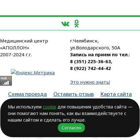
Медицинский центр
г.Челябинск,
«АПОЛЛОН»
ул.Володарского, 50А
2007-2024 г.г.
Запись на прием по тел.:
8 (351) 225-36-63
,
8 (922) 742-44-42
Это нужно знать!
Схема проезда
Оставить отзыв
Карта сайта
Партнеры
Мы используем
cookie
для повышения удобства сайта —
они помогают нам понять, как вы взаимодействуете с
Лицензия № ЛО-74-01-003806, от 14.10.2016, выдана Министерством
здравоохранения Челябинской области
нашим сайтом и сделать его лучше.
Согласен
ВОЗМОЖНЫ ПРОТИВОПОКАЗАНИЯ.
НЕОБХОДИМА КОНСУЛЬТАЦИЯ ВРАЧА!