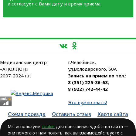
и согласует с Вами дату и время приема
Медицинский центр
г.Челябинск,
«АПОЛЛОН»
ул.Володарского, 50А
2007-2024 г.г.
Запись на прием по тел.:
8 (351) 225-36-63
,
8 (922) 742-44-42
Это нужно знать!
Схема проезда
Оставить отзыв
Карта сайта
Партнеры
Мы используем
cookie
для повышения удобства сайта —
они помогают нам понять, как вы взаимодействуете с
Лицензия № ЛО-74-01-003806, от 14.10.2016, выдана Министерством