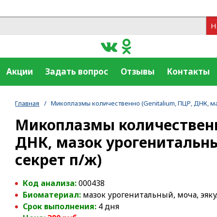
Н
Акции
Задать вопрос
Отзывы
Контакты
Главная
/
Микоплазмы количественно (Genitalium, ПЦР, ДНК, ма
Микоплазмы количественно
ДНК, мазок урогенитальны
секрет п/ж)
Код анализа:
000438
Биоматериал:
мазок урогенитальный, моча, эяку
Срок выполнения:
4 дня