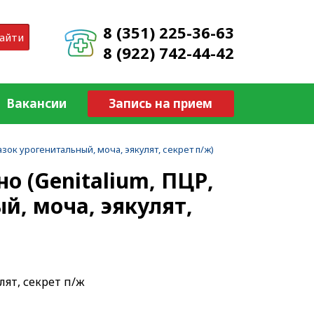
8 (351) 225-36-63
айти
8 (922) 742-44-42
Вакансии
Запись на прием
зок урогенитальный, моча, эякулят, секрет п/ж)
 (Genitalium, ПЦР,
й, моча, эякулят,
лят, секрет п/ж