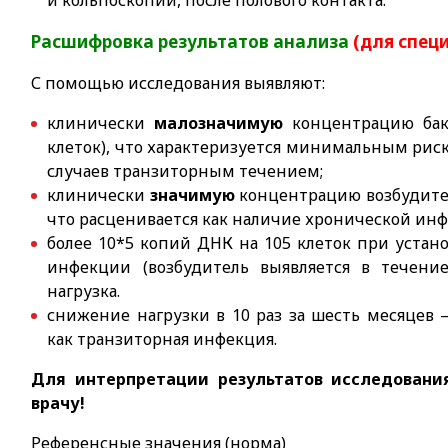
и кольпоскопии, после полового контакта.
Расшифровка результатов анализа
(для спец
С помощью исследования выявляют:
клинически
малозначимую
концентрацию бак
клеток), что характеризуется минимальным риск
случаев транзиторным течением;
клинически
значимую
концентрацию возбудителя
что расценивается как наличие хронической ин
более 10*5 копий ДНК на 105 клеток при устан
инфекции (возбудитель выявляется в течение
нагрузка.
снижение нагрузки в 10 раз за шесть месяцев
как транзиторная инфекция.
Для интерпретации результатов исследовани
врачу!
Референсные значения (норма)