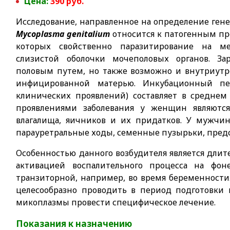
Цена:
390
руб.
Исследование, направленное на определение гене
Mycoplasma genitalium
относится к патогенным пр
которых свойственно паразитирование на м
слизистой оболочки мочеполовых органов. Зар
половым путем, но также возможно и внутриутр
инфицированной матерью. Инкубационный п
клинических проявлений) составляет в средне
проявлениями заболевания у женщин являютс
влагалища, яичников и их придатков. У мужчи
парауретральные ходы, семенные пузырьки, предс
Особенностью данного возбудителя является длит
активацией воспалительного процесса на фо
транзиторной, например, во время беременности
целесообразно проводить в период подготовки
микоплазмы провести специфическое лечение.
Показания к назначению