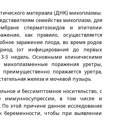
тического материала (ДНК) микоплазмы.
едставителям семейства микоплазм, для
ембране сперматозоидов и эпителии
ажение, как правило, осуществляется
обное заражение плода, во время родов
ериод (от инфицирования до первых
м 3-5 недель. Основными клиническими
я микоплазменные поражения уретры,
н преимущественно поражается уретра,
тательная железа и мочевой пузырь.
ельное и бессимптомное носительство, с
не иммунносупрессии, в том числе и
. По этой причине данное исследование
 к беременности, чтобы при выявлении