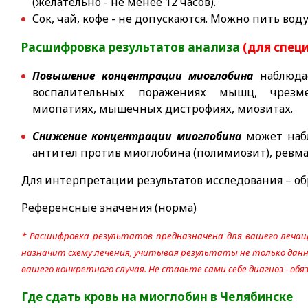
(желательно - не менее 12 часов).
Сок, чай, кофе - не допускаются. Можно пить воду
Расшифровка результатов анализа
(для спец
Повышение концентрации миоглобина
наблюдае
воспалительных поражениях мышц, чрезме
миопатиях, мышечных дистрофиях, миозитах.
Снижение концентрации миоглобина
может наб
антител против миоглобина (полимиозит), ревм
Для интерпретации результатов исследования – об
Референсные значения (норма)
* Расшифровка результатов предназначена для вашего лечащ
назначит схему лечения, учитывая результаты не только данно
вашего конкретного случая. Не ставьте сами себе диагноз - об
Где сдать кровь на миоглобин
в Челябинске