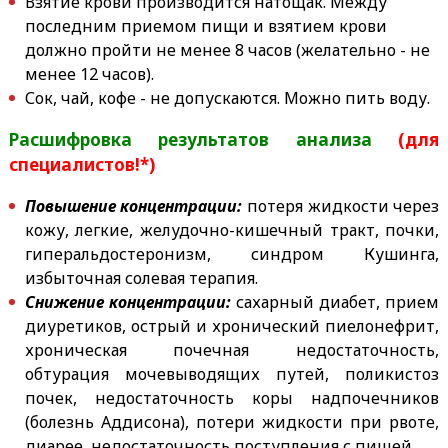
Взятие крови производится натощак. Между
последним приемом пищи и взятием крови
должно пройти не менее 8 часов (желательно - не
менее 12 часов).
Сок, чай, кофе - не допускаются. Можно пить воду.
Расшифровка результатов анализа
(для
специалистов!*)
Повышение концентрации:
потеря жидкости через
кожу, легкие, желудочно-кишечный тракт, почки,
гиперальдостеронизм, синдром Кушинга,
избыточная солевая терапия.
Снижение концентрации:
сахарный диабет, прием
диуретиков, острый и хронический пиелонефрит,
хроническая почечная недостаточность,
обтурация мочевыводящих путей, поликистоз
почек, недостаточность коры надпочечников
(болезнь Аддисона), потери жидкости при рвоте,
диарее, недостаточность поступления с пищей.