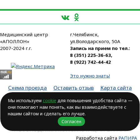
Медицинский центр
г.Челябинск,
«АПОЛЛОН»
ул.Володарского, 50А
2007-2024 г.г.
Запись на прием по тел.:
8 (351) 225-36-63
,
8 (922) 742-44-42
Это нужно знать!
Схема проезда
Оставить отзыв
Карта сайта
Партнеры
Мы используем
cookie
для повышения удобства сайта —
они помогают нам понять, как вы взаимодействуете с
Лицензия № ЛО-74-01-003806, от 14.10.2016, выдана Министерством
здравоохранения Челябинской области
нашим сайтом и сделать его лучше.
Согласен
ВОЗМОЖНЫ ПРОТИВОПОКАЗАНИЯ.
НЕОБХОДИМА КОНСУЛЬТАЦИЯ ВРАЧА!
Разработка сайта
РАПИРА