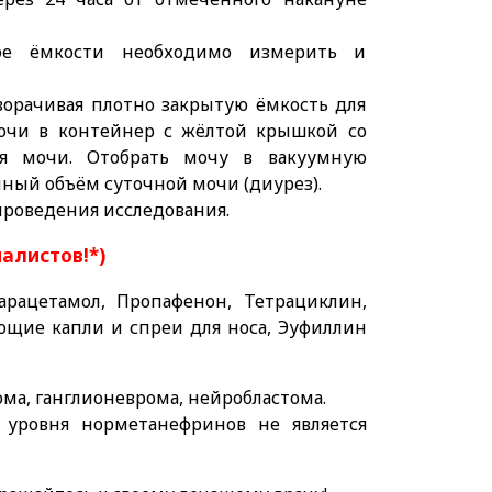
мое ёмкости необходимо измерить и
ворачивая плотно закрытую ёмкость для
мочи в контейнер с жёлтой крышкой со
ия мочи. Отобрать мочу в вакуумную
нный объём суточной мочи (диурез).
 проведения исследования.
иалистов!*)
арацетамол, Пропафенон, Тетрациклин,
ющие капли и спреи для носа, Эуфиллин
а, ганглионеврома, нейробластома.
уровня норметанефринов не является