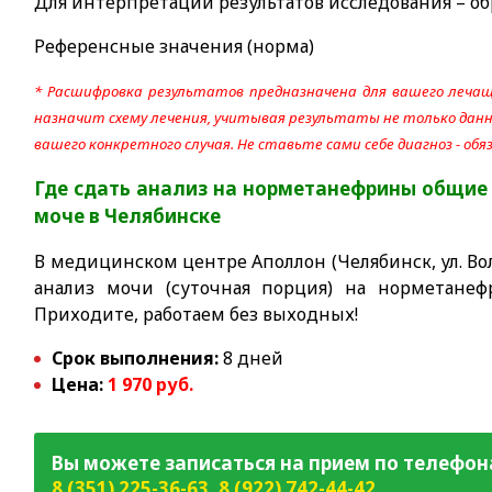
Для интерпретации результатов исследования – об
Референсные значения (норма)
* Расшифровка результатов предназначена для вашего лечащ
назначит схему лечения, учитывая результаты не только данно
вашего конкретного случая. Не ставьте сами себе диагноз - об
Где сдать анализ на норметанефрины общие 
моче
в Челябинске
В медицинском центре Аполлон (Челябинск, ул. Вол
анализ мочи (суточная порция) на норметанеф
Приходите, работаем без выходных!
Срок выполнения:
8 дней
Цена:
1 970 руб.
Вы можете записаться на прием по телефон
8 (351) 225-36-63
,
8 (922) 742-44-42