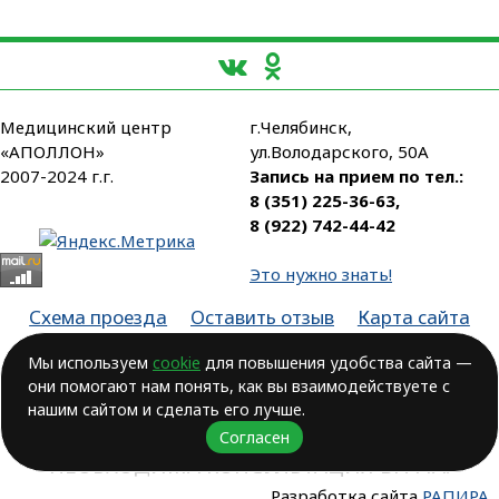
Медицинский центр
г.Челябинск,
«АПОЛЛОН»
ул.Володарского, 50А
2007-2024 г.г.
Запись на прием по тел.:
8 (351) 225-36-63
,
8 (922) 742-44-42
Это нужно знать!
Схема проезда
Оставить отзыв
Карта сайта
Партнеры
Мы используем
cookie
для повышения удобства сайта —
они помогают нам понять, как вы взаимодействуете с
Лицензия № ЛО-74-01-003806, от 14.10.2016, выдана Министерством
здравоохранения Челябинской области
нашим сайтом и сделать его лучше.
Согласен
ВОЗМОЖНЫ ПРОТИВОПОКАЗАНИЯ.
НЕОБХОДИМА КОНСУЛЬТАЦИЯ ВРАЧА!
Разработка сайта
РАПИРА