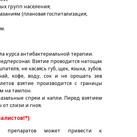
ых групп населения;
заниям (плановая госпитализация,
м.
ла курса антибактериальной терапии.
едперсонал. Взятие проводится натощак
ателя, не касаясь губ, щек, языка, зубов.
чай, кофе, воду, сок и не орошать зев
летов взятие производится с границы
м на тампон.
 назальные спреи и капли. Перед взятием
от слизи и гноя.
иалистов!*)
ых препаратов может привести к