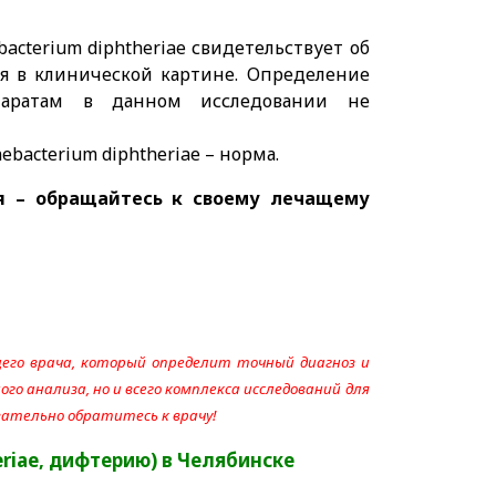
acterium diphtheriae свидетельствует об
ля в клинической картине. Определение
епаратам в данном исследовании не
ebacterium diphtheriae – норма.
я – обращайтесь к своему лечащему
его врача, который определит точный диагноз и
го анализа, но и всего комплекса исследований для
язательно обратитесь к врачу!
riae, д
ифтерию
)
в Челябинске