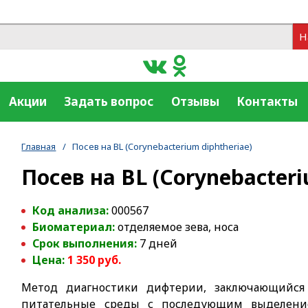
Н
Акции
Задать вопрос
Отзывы
Контакты
Главная
/
Посев на BL (Corynebacterium diphtheriae)
Посев на BL (Corynebacteri
Код анализа:
000567
Биоматериал:
отделяемое зева, носа
Срок выполнения:
7 дней
Цена:
1 350
руб.
Метод диагностики дифтерии, заключающийся 
питательные среды с последующим выделение