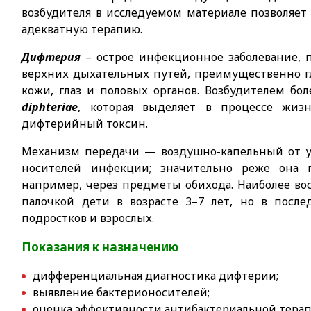
возбудителя в исследуемом материале позволяет
адекватную терапию.
Дифтерия
– острое инфекционное заболевание, 
верхних дыхательных путей, преимущественно глот
кожи, глаз и половых органов. Возбудителем бо
diphteriae
, которая выделяет в процессе жизн
дифтерийный токсин.
Механизм передачи — воздушно-капельный от у
носителей инфекции; значительно реже она п
например, через предметы обихода. Наиболее 
палочкой дети в возрасте 3–7 лет, но в после
подростков и взрослых.
Показания к назначению
дифференциальная диагностика дифтерии;
выявление бактерионосителей;
оценка эффективности антибактериальной терап