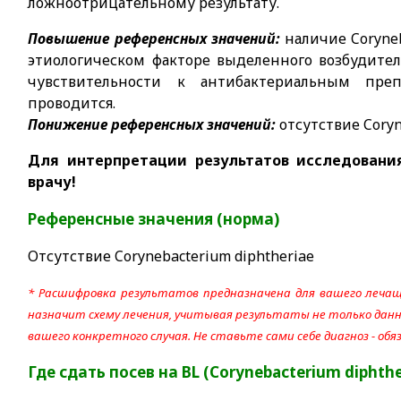
ложноотрицательному результату.
Повышение референсных значений:
наличие Coryneb
этиологическом факторе выделенного возбудите
чувствительности к антибактериальным пр
проводится.
Понижение референсных значений:
отсутствие Coryn
Для интерпретации результатов исследовани
врачу!
Референсные значения (норма)
Отсутствие Corynebacterium diphtheriae
* Расшифровка результатов предназначена для вашего лечащ
назначит схему лечения, учитывая результаты не только данно
вашего конкретного случая. Не ставьте сами себе диагноз - об
Где сдать посев на BL (Corynebacterium diphthe