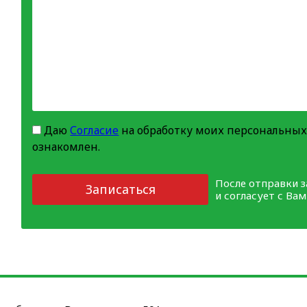
Даю
Согласие
на обработку моих персональных
ознакомлен.
После отправки 
Записаться
и согласует с Ва