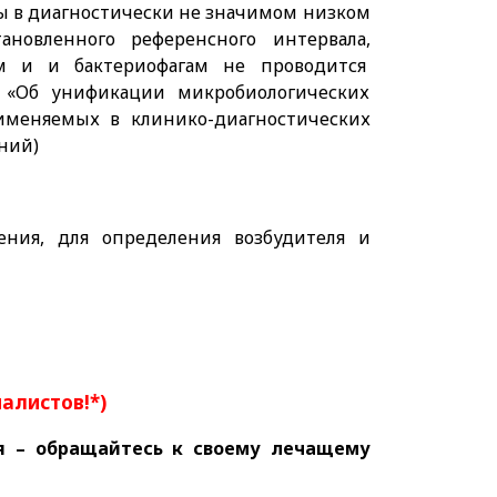
ы в диагностически не значимом низком
овленного референсного интервала,
ам и и бактериофагам не проводится
 «Об унификации микробиологических
рименяемых в клинико-диагностических
ний)
ения, для определения возбудителя и
иалистов!*)
я – обращайтесь к своему лечащему