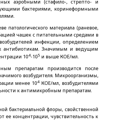
ных аэробными (стафило-, стрепто- и
ирующими бактериями, коринеформными
елями.
ве патологического материала (раневое,
бацией чашек с питательными средами в
возбудителей инфекции, определением
 к антибиотикам. Значимым и ведущим
4
5
ентрации 10
-10
и выше КОЕ/мл.
бным препаратам производится после
начимого возбудителя. Микроорганизмы,
4
рации менее 10
КОЕ/мл, возбудителями
льности к антимикробным препаратам.
ной бактериальной флоры, свойственной
от ее концентрации, чувствительность к