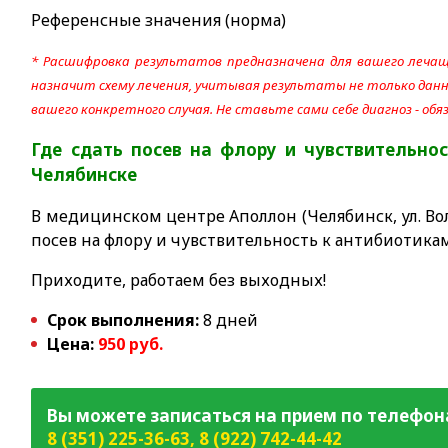
Референсные значения (норма)
* Расшифровка результатов предназначена для вашего лечащ
назначит схему лечения, учитывая результаты не только данно
вашего конкретного случая. Не ставьте сами себе диагноз - об
Где сдать посев на флору и чувствительнос
Челябинске
В медицинском центре Аполлон (Челябинск, ул. Вол
посев на флору и чувствительность к антибиотика
Приходите, работаем без выходных!
Срок выполнения:
8 дней
Цена:
950 руб.
Вы можете записаться на прием по телефон
8 (351) 225-36-63
,
8 (922) 742-44-42