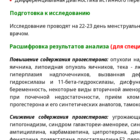
Дифференциальная диагностика истинного пер
Подготовка к исследованию
Исследование проводят на 22-23 день менструально
врачом.
Расшифровка результатов анализа
(для спец
Повышение содержания прогестерона:
опухоли на
яичника, липоидная опухоль яичников, тека - 
гиперплазия надпочечников, вызванная деф
гидроксилазы и 11-бета-гидроксилазы, дисфу
беременность, некоторые виды вторичной амено
при почечной недостаточности, приём кломиф
прогестерона и его синтетических аналогов, тамок
Снижение содержания прогестерона:
угрожающ
гипогонадизм, синдром галактореи-аменореи, си
ампициллина, карбамазепина, ципротерона, дана
фенитоина, правастатина, простагландина F2, пер