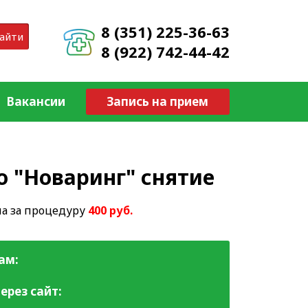
8 (351) 225-36-63
айти
8 (922) 742-44-42
Вакансии
Запись на прием
о "Новаринг" снятие
на за процедуру
400 руб.
ам:
ерез сайт: