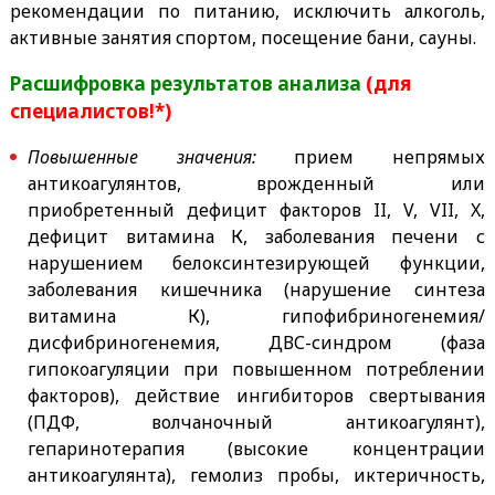
рекомендации по питанию, исключить алкоголь,
активные занятия спортом, посещение бани, сауны.
Расшифровка результатов анализа
(для
специалистов!*)
Повышенные значения:
прием непрямых
антикоагулянтов, врожденный или
приобретенный дефицит факторов II, V, VII, X,
дефицит витамина К, заболевания печени с
нарушением белоксинтезирующей функции,
заболевания кишечника (нарушение синтеза
витамина К), гипофибриногенемия/
дисфибриногенемия, ДВС-синдром (фаза
гипокоагуляции при повышенном потреблении
факторов), действие ингибиторов свертывания
(ПДФ, волчаночный антикоагулянт),
гепаринотерапия (высокие концентрации
антикоагулянта), гемолиз пробы, иктеричность,