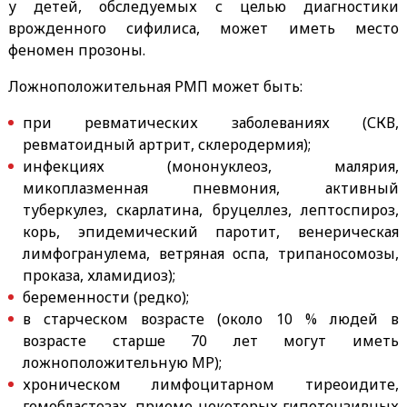
у детей, обследуемых с целью диагностики
врожденного сифилиса, может иметь место
феномен прозоны.
Ложноположительная РМП может быть:
при ревматических заболеваниях (СКВ,
ревматоидный артрит, склеродермия);
инфекциях (мононуклеоз, малярия,
микоплазменная пневмония, активный
туберкулез, скарлатина, бруцеллез, лептоспироз,
корь, эпидемический паротит, венерическая
лимфогранулема, ветряная оспа, трипаносомозы,
проказа, хламидиоз);
беременности (редко);
в старческом возрасте (около 10 % людей в
возрасте старше 70 лет могут иметь
ложноположительную МР);
хроническом лимфоцитарном тиреоидите,
гемобластозах, приеме некоторых гипотензивных