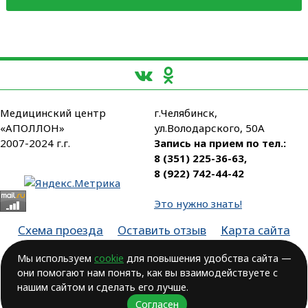
Медицинский центр
г.Челябинск,
«АПОЛЛОН»
ул.Володарского, 50А
2007-2024 г.г.
Запись на прием по тел.:
8 (351) 225-36-63
,
8 (922) 742-44-42
Это нужно знать!
Схема проезда
Оставить отзыв
Карта сайта
Партнеры
Мы используем
cookie
для повышения удобства сайта —
они помогают нам понять, как вы взаимодействуете с
Лицензия № ЛО-74-01-003806, от 14.10.2016, выдана Министерством
здравоохранения Челябинской области
нашим сайтом и сделать его лучше.
Согласен
ВОЗМОЖНЫ ПРОТИВОПОКАЗАНИЯ.